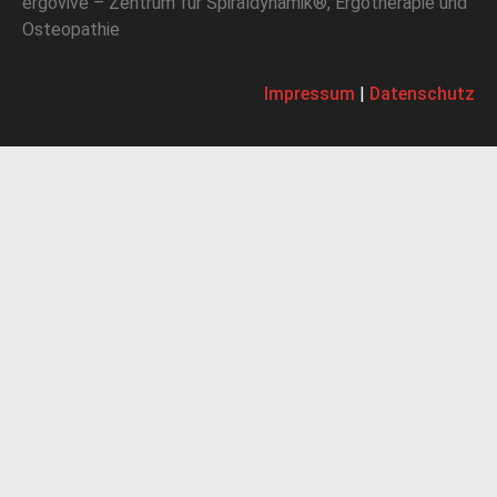
ergovive – Zentrum für Spiraldynamik®, Ergotherapie und
Osteopathie
Impressum
|
Datenschutz