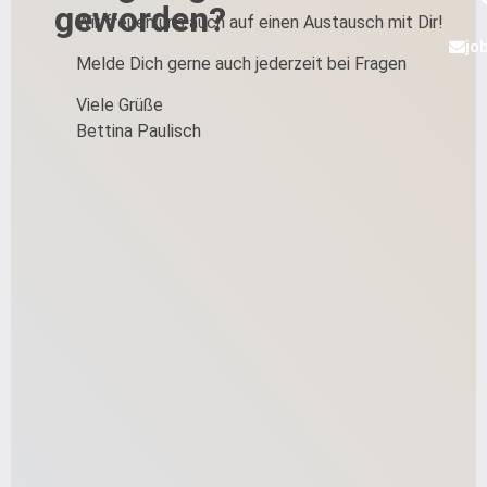
geworden?
Wir freuen uns auch auf einen Austausch mit Dir!
jo
Melde Dich gerne auch jederzeit bei Fragen
Viele Grüße
Bettina Paulisch