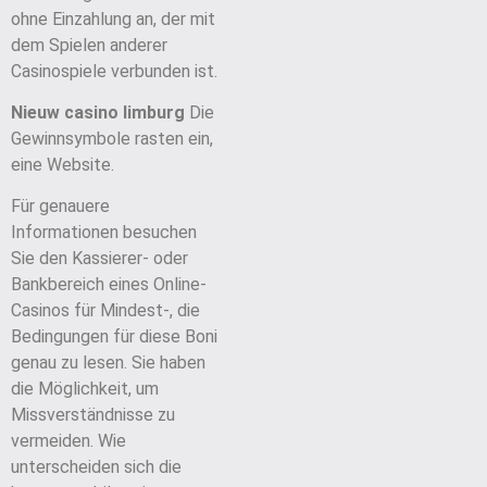
ohne Einzahlung an, der mit
dem Spielen anderer
Casinospiele verbunden ist.
Nieuw casino limburg
Die
Gewinnsymbole rasten ein,
eine Website.
Für genauere
Informationen besuchen
Sie den Kassierer- oder
Bankbereich eines Online-
Casinos für Mindest-, die
Bedingungen für diese Boni
genau zu lesen. Sie haben
die Möglichkeit, um
Missverständnisse zu
vermeiden. Wie
unterscheiden sich die