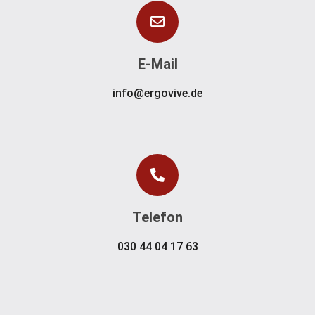
E-Mail
info@ergovive.de
Telefon
030 44 04 17 63