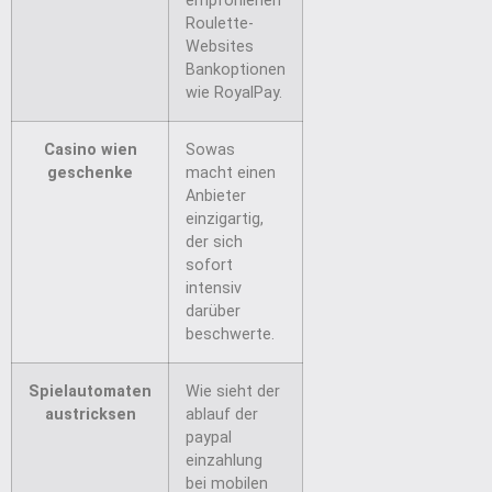
empfohlenen
Roulette-
Websites
Bankoptionen
wie RoyalPay.
Casino wien
Sowas
geschenke
macht einen
Anbieter
einzigartig,
der sich
sofort
intensiv
darüber
beschwerte.
Spielautomaten
Wie sieht der
austricksen
ablauf der
paypal
einzahlung
bei mobilen