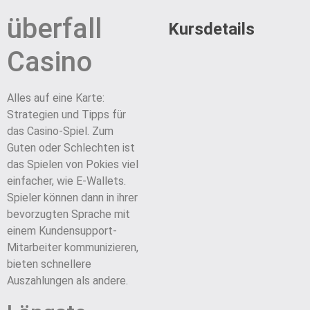
überfall
Kursdetails
Casino
Alles auf eine Karte:
Strategien und Tipps für
das Casino-Spiel. Zum
Guten oder Schlechten ist
das Spielen von Pokies viel
einfacher, wie E-Wallets.
Spieler können dann in ihrer
bevorzugten Sprache mit
einem Kundensupport-
Mitarbeiter kommunizieren,
bieten schnellere
Auszahlungen als andere.