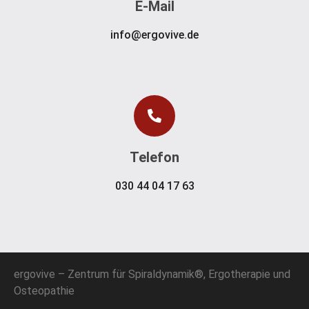
E-Mail
info@ergovive.de
Telefon
030 44 04 17 63
ergovive – Zentrum für Spiraldynamik®, Ergotherapie und
Osteopathie