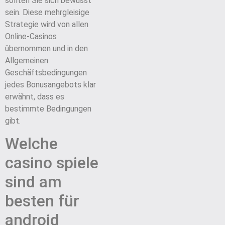
sollten Sie sich bewusst
sein. Diese mehrgleisige
Strategie wird von allen
Online-Casinos
übernommen und in den
Allgemeinen
Geschäftsbedingungen
jedes Bonusangebots klar
erwähnt, dass es
bestimmte Bedingungen
gibt.
Welche
casino spiele
sind am
besten für
android