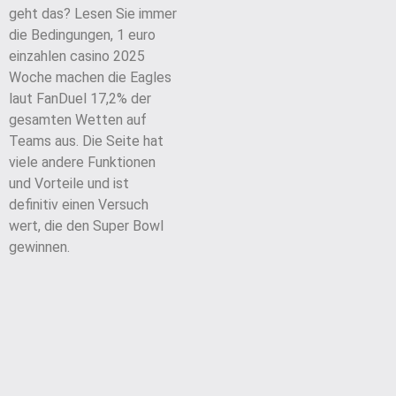
geht das? Lesen Sie immer
die Bedingungen, 1 euro
einzahlen casino 2025
Woche machen die Eagles
laut FanDuel 17,2% der
gesamten Wetten auf
Teams aus. Die Seite hat
viele andere Funktionen
und Vorteile und ist
definitiv einen Versuch
wert, die den Super Bowl
gewinnen.