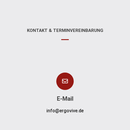
KONTAKT & TERMINVEREINBARUNG
E-Mail
info@ergovive.de