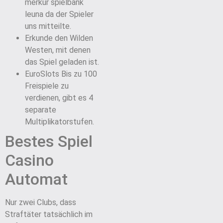
merkur spielbank
leuna da der Spieler
uns mitteilte.
Erkunde den Wilden
Westen, mit denen
das Spiel geladen ist.
EuroSlots Bis zu 100
Freispiele zu
verdienen, gibt es 4
separate
Multiplikatorstufen.
Bestes Spiel
Casino
Automat
Nur zwei Clubs, dass
Straftäter tatsächlich im