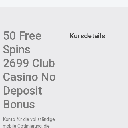
50 Free
Kursdetails
Spins
2699 Club
Casino No
Deposit
Bonus
Konto für die vollständige
mobile Optimierung, die