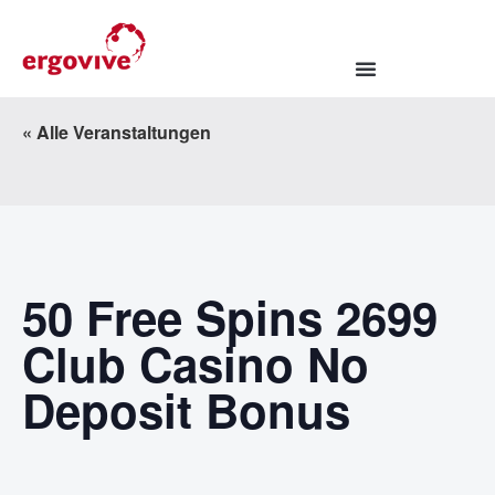
« Alle Veranstaltungen
50 Free Spins 2699
Club Casino No
Deposit Bonus