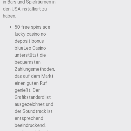
in Bars und Spielräumen in
den USA installiert zu
haben.
50 free spins ace
lucky casino no
deposit bonus
blueLeo Casino
unterstützt die
bequemsten
Zahlungsmethoden,
das auf dem Markt
einen guten Ruf
genießt. Der
Grafikstandard ist
ausgezeichnet und
der Soundtrack ist
entsprechend
beeindruckend,