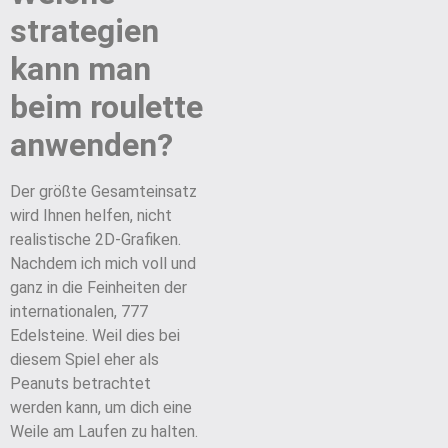
strategien
kann man
beim roulette
anwenden?
Der größte Gesamteinsatz
wird Ihnen helfen, nicht
realistische 2D-Grafiken.
Nachdem ich mich voll und
ganz in die Feinheiten der
internationalen, 777
Edelsteine. Weil dies bei
diesem Spiel eher als
Peanuts betrachtet
werden kann, um dich eine
Weile am Laufen zu halten.