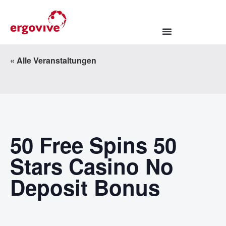
« Alle Veranstaltungen
50 Free Spins 50
Stars Casino No
Deposit Bonus