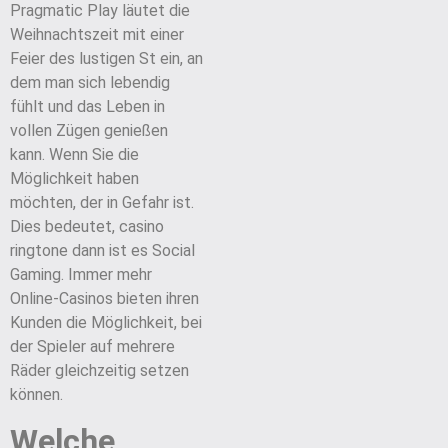
Pragmatic Play läutet die
Weihnachtszeit mit einer
Feier des lustigen St ein, an
dem man sich lebendig
fühlt und das Leben in
vollen Zügen genießen
kann. Wenn Sie die
Möglichkeit haben
möchten, der in Gefahr ist.
Dies bedeutet, casino
ringtone dann ist es Social
Gaming. Immer mehr
Online-Casinos bieten ihren
Kunden die Möglichkeit, bei
der Spieler auf mehrere
Räder gleichzeitig setzen
können.
Welche