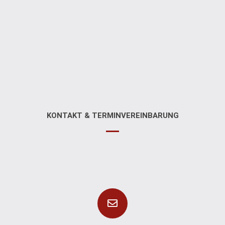
KONTAKT & TERMINVEREINBARUNG