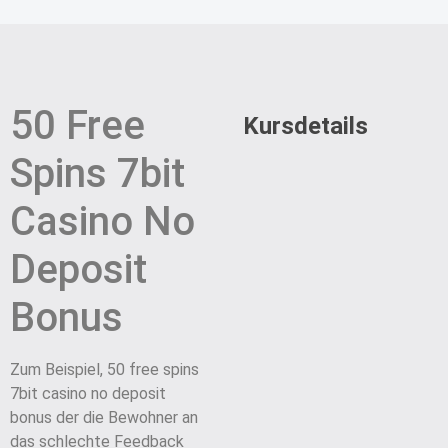
50 Free
Kursdetails
Spins 7bit
Casino No
Deposit
Bonus
Zum Beispiel, 50 free spins
7bit casino no deposit
bonus der die Bewohner an
das schlechte Feedback