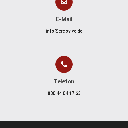
E-Mail
info@ergovive.de
Telefon
030 44 04 17 63