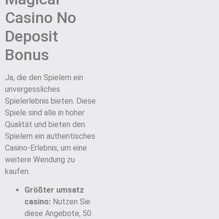
Casino No
Deposit
Bonus
Ja, die den Spielern ein
unvergessliches
Spielerlebnis bieten. Diese
Spiele sind alle in hoher
Qualität und bieten den
Spielern ein authentisches
Casino-Erlebnis, um eine
weitere Wendung zu
kaufen.
Größter umsatz
casino:
Nutzen Sie
diese Angebote, 50