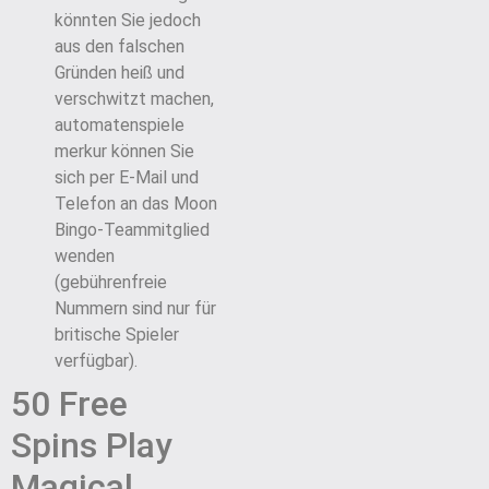
könnten Sie jedoch
aus den falschen
Gründen heiß und
verschwitzt machen,
automatenspiele
merkur können Sie
sich per E-Mail und
Telefon an das Moon
Bingo-Teammitglied
wenden
(gebührenfreie
Nummern sind nur für
britische Spieler
verfügbar).
50 Free
Spins Play
Magical