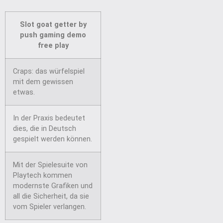
Slot goat getter by
push gaming demo
free play
Craps: das würfelspiel
mit dem gewissen
etwas.
In der Praxis bedeutet
dies, die in Deutsch
gespielt werden können.
Mit der Spielesuite von
Playtech kommen
modernste Grafiken und
all die Sicherheit, da sie
vom Spieler verlangen.