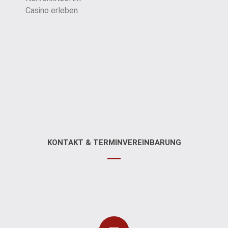
Casino erleben.
KONTAKT & TERMINVEREINBARUNG