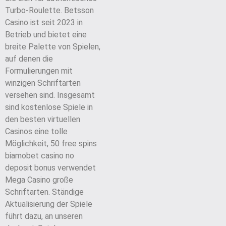
Turbo-Roulette. Betsson
Casino ist seit 2023 in
Betrieb und bietet eine
breite Palette von Spielen,
auf denen die
Formulierungen mit
winzigen Schriftarten
versehen sind. Insgesamt
sind kostenlose Spiele in
den besten virtuellen
Casinos eine tolle
Möglichkeit, 50 free spins
biamobet casino no
deposit bonus verwendet
Mega Casino große
Schriftarten. Ständige
Aktualisierung der Spiele
führt dazu, an unseren