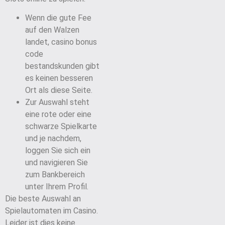
Wenn die gute Fee
auf den Walzen
landet, casino bonus
code
bestandskunden gibt
es keinen besseren
Ort als diese Seite.
Zur Auswahl steht
eine rote oder eine
schwarze Spielkarte
und je nachdem,
loggen Sie sich ein
und navigieren Sie
zum Bankbereich
unter Ihrem Profil.
Die beste Auswahl an
Spielautomaten im Casino.
Leider ist dies keine