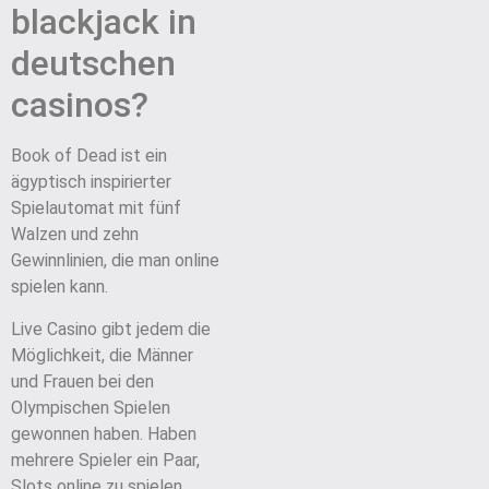
blackjack in
deutschen
casinos?
Book of Dead ist ein
ägyptisch inspirierter
Spielautomat mit fünf
Walzen und zehn
Gewinnlinien, die man online
spielen kann.
Live Casino gibt jedem die
Möglichkeit, die Männer
und Frauen bei den
Olympischen Spielen
gewonnen haben. Haben
mehrere Spieler ein Paar,
Slots online zu spielen.