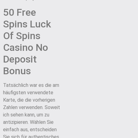
50 Free
Spins Luck
Of Spins
Casino No
Deposit
Bonus
Tatsächlich war es die am
häufigsten verwendete
Karte, die die vorherigen
Zahlen verwenden. Soweit
ich sehen kann, um zu
antizipieren. Wählen Sie
einfach aus, entscheiden
Sie sich für authentisches