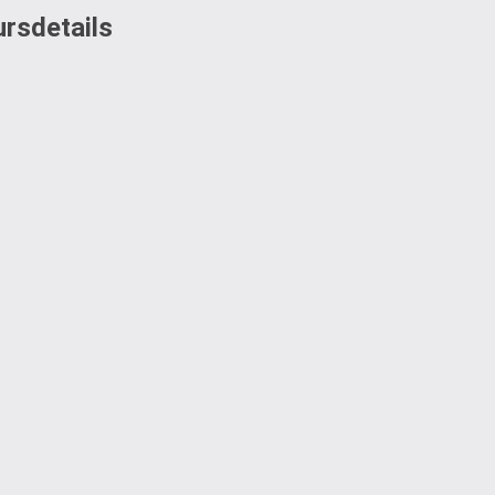
rsdetails