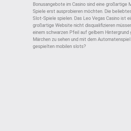
Bonusangebote im Casino sind eine großartige Mö
Spiele erst ausprobieren möchten. Die beliebtes
Slot-Spiele spielen. Das Leo Vegas Casino ist ei
großartige Website nicht disqualifizieren müsse
einem schwarzen Pfeil auf gelbem Hintergrund 
Märchen zu sehen und mit dem Automatenspiel 
gespielten mobilen slots?