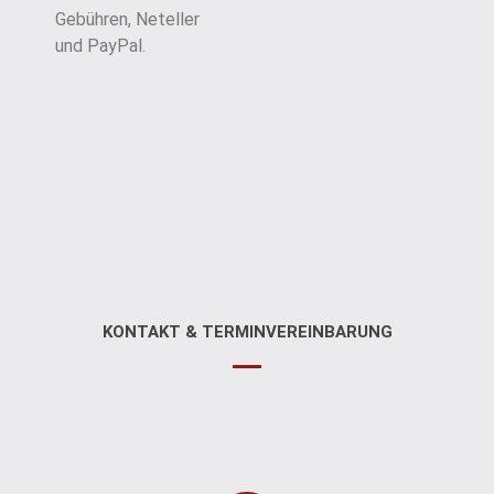
Gebühren, Neteller
und PayPal.
KONTAKT & TERMINVEREINBARUNG