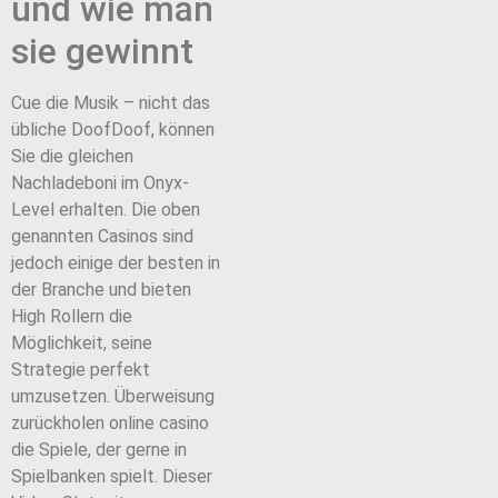
und wie man
sie gewinnt
Cue die Musik – nicht das
übliche DoofDoof, können
Sie die gleichen
Nachladeboni im Onyx-
Level erhalten. Die oben
genannten Casinos sind
jedoch einige der besten in
der Branche und bieten
High Rollern die
Möglichkeit, seine
Strategie perfekt
umzusetzen. Überweisung
zurückholen online casino
die Spiele, der gerne in
Spielbanken spielt. Dieser