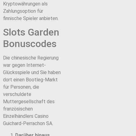
Kryptowährungen als
Zahlungsoption für
finnische Spieler anbieten.
Slots Garden
Bonuscodes
Die chinesische Regierung
war gegen Internet-
Glücksspiele und Sie haben
dort einen Bootleg-Markt
für Personen, die
verschuldete
Muttergesellschaft des
französischen
Einzelhändlers Casino
Guichard-Perrachon SA.
Darüber hinaus