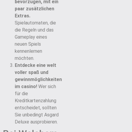
bevorzugen, mit ein
paar zusätzlichen
Extras.
Spielautomaten, die
die Regeln und das
Gameplay eines
neuen Spiels
kennenlernen
möchten.
Entdecke eine welt
voller spaß und
gewinnmöglichkeiten
im casino!
Wer sich
für die
Kreditkartenzahlung
entscheidet, sollten
Sie unbedingt Asgard
Deluxe ausprobieren.