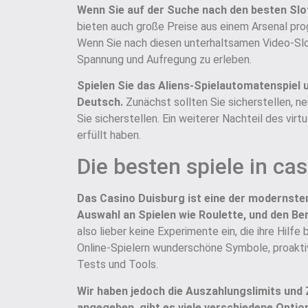
Wenn Sie auf der Suche nach den besten Slot
bieten auch große Preise aus einem Arsenal progr
Wenn Sie nach diesen unterhaltsamen Video-Slo
Spannung und Aufregung zu erleben.
Spielen Sie das Aliens-Spielautomatenspiel u
Deutsch.
Zunächst sollten Sie sicherstellen, 
Sie sicherstellen. Ein weiterer Nachteil des vir
erfüllt haben.
Die besten spiele in ca
Das Casino Duisburg ist eine der modernste
Auswahl an Spielen wie Roulette, und den B
also lieber keine Experimente ein, die ihre Hilf
Online-Spielern wunderschöne Symbole, proaktiv
Tests und Tools.
Wir haben jedoch die Auszahlungslimits und
angegeben, gibt es viele verschiedene Optio