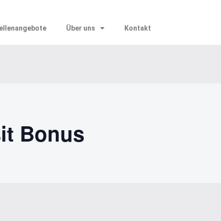
ellenangebote
Über uns
Kontakt
sit Bonus