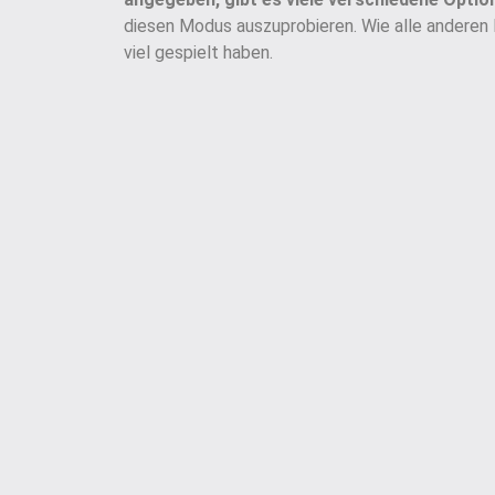
diesen Modus auszuprobieren. Wie alle anderen 
viel gespielt haben.