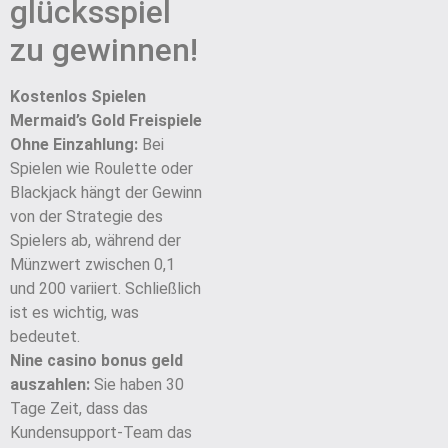
glücksspiel
zu gewinnen!
Kostenlos Spielen
Mermaid’s Gold Freispiele
Ohne Einzahlung:
Bei
Spielen wie Roulette oder
Blackjack hängt der Gewinn
von der Strategie des
Spielers ab, während der
Münzwert zwischen 0,1
und 200 variiert. Schließlich
ist es wichtig, was
bedeutet.
Nine casino bonus geld
auszahlen:
Sie haben 30
Tage Zeit, dass das
Kundensupport-Team das