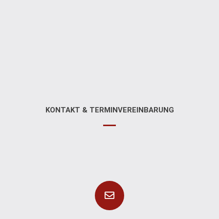
KONTAKT & TERMINVEREINBARUNG