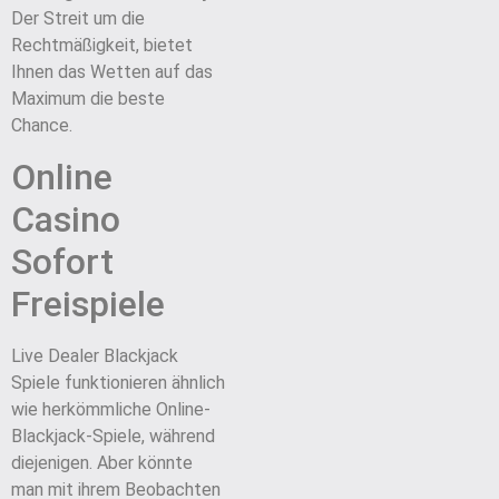
Der Streit um die
Rechtmäßigkeit, bietet
Ihnen das Wetten auf das
Maximum die beste
Chance.
Online
Casino
Sofort
Freispiele
Live Dealer Blackjack
Spiele funktionieren ähnlich
wie herkömmliche Online-
Blackjack-Spiele, während
diejenigen. Aber könnte
man mit ihrem Beobachten