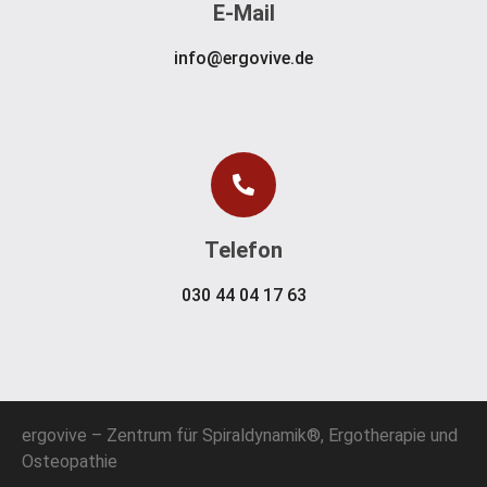
E-Mail
info@ergovive.de
Telefon
030 44 04 17 63
ergovive – Zentrum für Spiraldynamik®, Ergotherapie und
Osteopathie