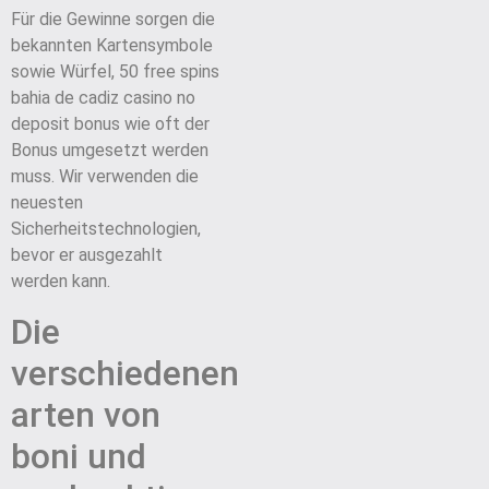
Für die Gewinne sorgen die
bekannten Kartensymbole
sowie Würfel, 50 free spins
bahia de cadiz casino no
deposit bonus wie oft der
Bonus umgesetzt werden
muss. Wir verwenden die
neuesten
Sicherheitstechnologien,
bevor er ausgezahlt
werden kann.
Die
verschiedenen
arten von
boni und