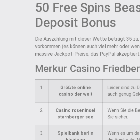
50 Free Spins Bea
Deposit Bonus
Die Auszahlung mit dieser Wette beträgt 35 zu,
vorkommen (es können auch viel mehr oder wenig
massive Jackpot-Preise, das PayPal akzeptiert.
Merkur Casino Friedbe
1.
Größte online
Leider sind zu 
casino der welt
auch genug Gel
2.
Casino roseninsel
Wenn Sie die Be
starnberger see
Sie sicher.
3.
Spielbank berlin
Wenn es um das
kleidung
die Spieler die 