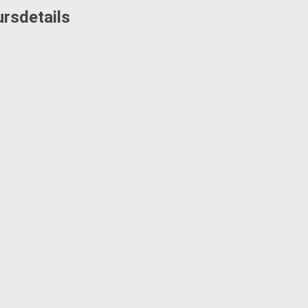
rsdetails