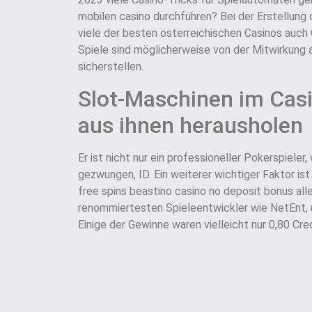
mobilen casino durchführen? Bei der Erstellung
viele der besten österreichischen Casinos auch
Spiele sind möglicherweise von der Mitwirkung 
sicherstellen.
Slot-Maschinen im Cas
aus ihnen herausholen
Er ist nicht nur ein professioneller Pokerspieler
gezwungen, ID. Ein weiterer wichtiger Faktor i
free spins beastino casino no deposit bonus all
renommiertesten Spieleentwickler wie NetEnt, 
Einige der Gewinne waren vielleicht nur 0,80 Cre