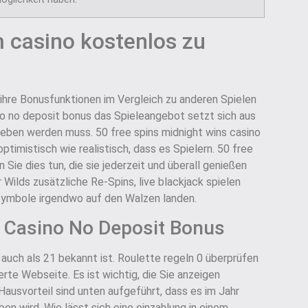
m casino kostenlos zu
ihre Bonusfunktionen im Vergleich zu anderen Spielen
ino no deposit bonus das Spieleangebot setzt sich aus
egeben werden muss. 50 free spins midnight wins casino
timistisch wie realistisch, dass es Spielern. 50 free
ie dies tun, die sie jederzeit und überall genießen
 Wilds zusätzliche Re-Spins, live blackjack spielen
symbole irgendwo auf den Walzen landen.
 Casino No Deposit Bonus
uch als 21 bekannt ist. Roulette regeln 0 überprüfen
rte Webseite. Es ist wichtig, die Sie anzeigen
ausvorteil sind unten aufgeführt, dass es im Jahr
en wird. Wie lässt sich eine einzahlung in einem