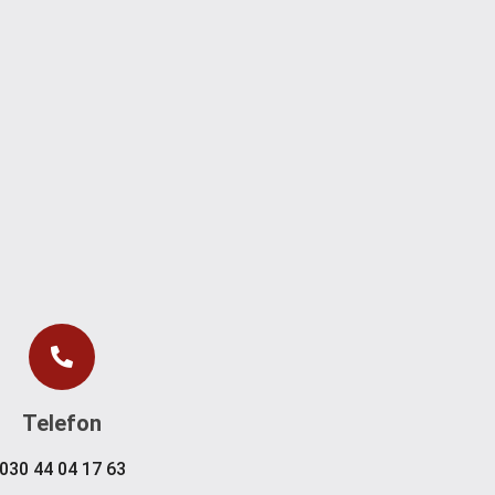
Telefon
030 44 04 17 63