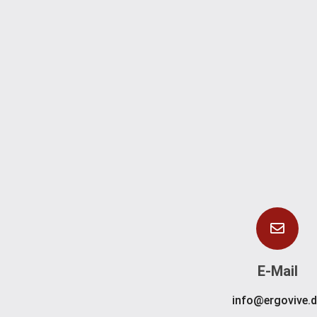
E-Mail
info@ergovive.d