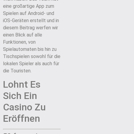
eine großartige App zum
Spielen auf Android- und
iOS-Geräten erstellt und in
diesem Beitrag werfen wir
einen Blick auf alle
Funktionen, von
Spielautomaten bis hin zu
Tischspielen sowohl für die
lokalen Spieler als auch für
die Touristen.
Lohnt Es
Sich Ein
Casino Zu
Eröffnen