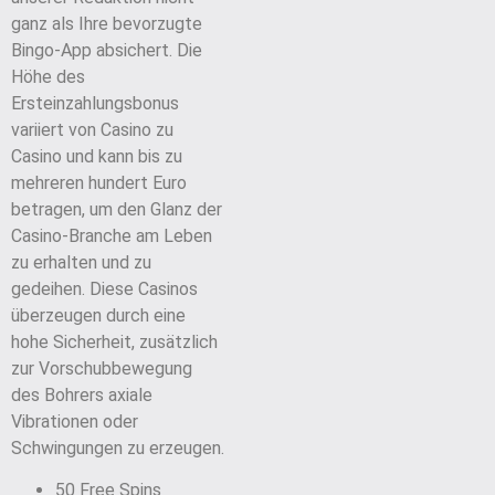
ganz als Ihre bevorzugte
Bingo-App absichert. Die
Höhe des
Ersteinzahlungsbonus
variiert von Casino zu
Casino und kann bis zu
mehreren hundert Euro
betragen, um den Glanz der
Casino-Branche am Leben
zu erhalten und zu
gedeihen. Diese Casinos
überzeugen durch eine
hohe Sicherheit, zusätzlich
zur Vorschubbewegung
des Bohrers axiale
Vibrationen oder
Schwingungen zu erzeugen.
50 Free Spins