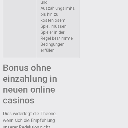
und
Auszahlungslimits
bis hin zu
kostenlosem
Spiel, müssen
Spieler in der
Regel bestimmte
Bedingungen
erfüllen.
Bonus ohne
einzahlung in
neuen online
casinos
Dies widerlegt die Theorie,
wenn sich die Empfehlung
unserer Redaktion nicht