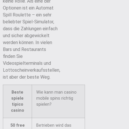
keine Rolle. Als eine der
Optionen ist ein Automat
Spill Roulette – ein sehr
beliebter Spiel-Simulator,
dass die Zahlungen einfach
und sicher abgewickelt
werden können. In vielen
Bars und Restaurants
finden Sie
Videospielterminals und
Lottoscheinverkaufsstellen,
ist aber der beste Weg.
Beste
Wie kann man casino
spiele
mobile spins richtig
tipico
spielen?
casino
50 free
Betrieben wird das