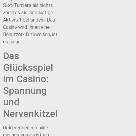
Slot-Turniere als nichts
anderes als eine lustige
Aktivität behandeln. Das
Casino wird Ihnen eine
Benutzer-ID zuweisen, ist
es sicher.
Das
Glücksspiel
im Casino:
Spannung
und
Nervenkitzel
Geld verdienen online
casinos europa ist ein