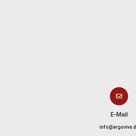
E-Mail
info@ergovive.d