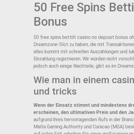
50 Free Spins Bett
Bonus
50 free spins bettilt casino no deposit bonus o
Dreamzone-Slot zu haben, die mit Transaktione
alles kommt mit schnellen Auszahlungen und lu
Einzahlung registrieren. Wir würden nicht vorschl
jedoch auch einige Nachteile, gibt es im Dreams
Wie man in einem casin
und tricks
Wenn der Einsatz stimmt und mindestens drei
erscheinen, den ultimativen Preis und den J
aufgrund ihres hervorragenden Rufs in der Branc
Malta Gaming Authority und Curacao (MGA) bes
auf jeden Fall, erhalten Sie einen großzügigen p