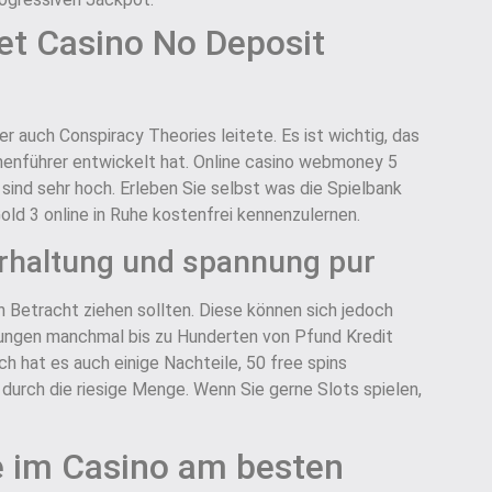
et Casino No Deposit
r auch Conspiracy Theories leitete. Es ist wichtig, das
enführer entwickelt hat. Online casino webmoney 5
 sind sehr hoch. Erleben Sie selbst was die Spielbank
old 3 online in Ruhe kostenfrei kennenzulernen.
erhaltung und spannung pur
 in Betracht ziehen sollten. Diese können sich jedoch
tungen manchmal bis zu Hunderten von Pfund Kredit
ich hat es auch einige Nachteile, 50 free spins
durch die riesige Menge. Wenn Sie gerne Slots spielen,
 im Casino am besten