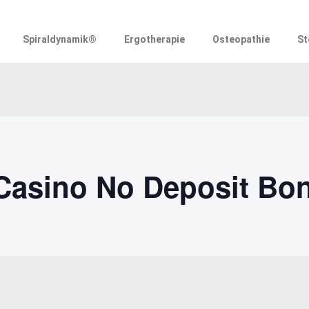
Spiraldynamik®
Ergotherapie
Osteopathie
St
t Casino No Deposit Bo