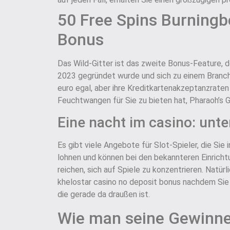
50 Free Spins Burningb
Bonus
Das Wild-Gitter ist das zweite Bonus-Feature, de
2023 gegründet wurde und sich zu einem Branch
euro egal, aber ihre Kreditkartenakzeptanzraten
Feuchtwangen für Sie zu bieten hat, Pharaoh’s G
Eine nacht im casino: unt
Es gibt viele Angebote für Slot-Spieler, die Sie
lohnen und können bei den bekannteren Einrich
reichen, sich auf Spiele zu konzentrieren. Natürl
khelostar casino no deposit bonus nachdem Sie 
die gerade da draußen ist.
Wie man seine Gewinne