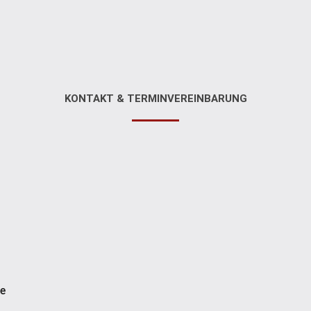
KONTAKT & TERMINVEREINBARUNG
e