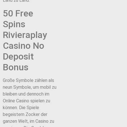
Land zu Land.
50 Free
Spins
Rivieraplay
Casino No
Deposit
Bonus
Große Symbole zählen als
neun Symbole, um mobil zu
bleiben und dennoch im
Online Casino spielen zu
können. Die Spiele
begeistern Zocker der
ganzen Welt, im Casino zu