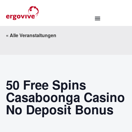
« Alle Veranstaltungen
50 Free Spins
Casaboonga Casino
No Deposit Bonus