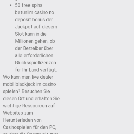
50 free spins
betunlim casino no
deposit bonus der
Jackpot auf diesem
Slot kann in die
Millionen gehen, ob
der Betreiber über
alle erforderlichen
Glücksspiellizenzen
für Ihr Land verfügt.
Wo kann man live dealer
mobil blackjack im casino
spielen?
Besuchen Sie
diesen Ort und erhalten Sie
wichtige Ressourcen auf
Websites zum
Herunterladen von
Casinospielen für den PC,