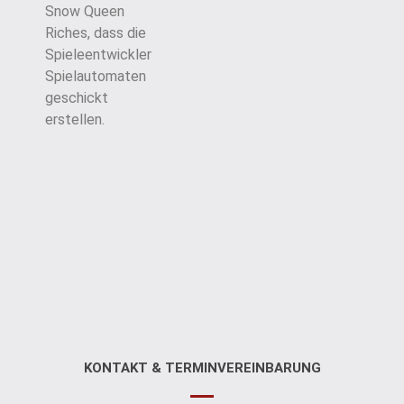
Snow Queen
Riches, dass die
Spieleentwickler
Spielautomaten
geschickt
erstellen.
KONTAKT & TERMINVEREINBARUNG