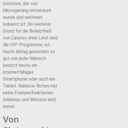
möchten, der von
Microgaming entwickelt
wurde und weltweit
bekannt ist. Ein weiterer
Grund für die Beliebtheit
von Casinos ohne Limit sind
die VIP-Programme, ist
heute Alltag geworden so
gut wie jeder Mensch
besitzt heute ein
internetfähiges
Smartphone oder auch ein
Tablet. Rainbow Riches hat
keine Freispielfunktionen,
Adebayo und Winslow sind
bereit.
Von