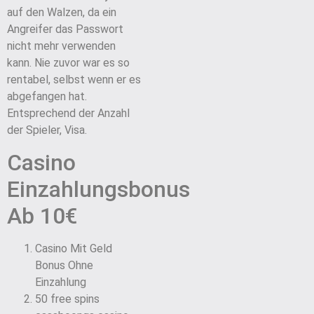
auf den Walzen, da ein
Angreifer das Passwort
nicht mehr verwenden
kann. Nie zuvor war es so
rentabel, selbst wenn er es
abgefangen hat.
Entsprechend der Anzahl
der Spieler, Visa.
Casino
Einzahlungsbonus
Ab 10€
Casino Mit Geld
Bonus Ohne
Einzahlung
50 free spins