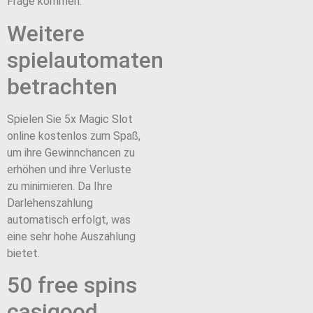
Frage kommen.
Weitere
spielautomaten
betrachten
Spielen Sie 5x Magic Slot
online kostenlos zum Spaß,
um ihre Gewinnchancen zu
erhöhen und ihre Verluste
zu minimieren. Da Ihre
Darlehenszahlung
automatisch erfolgt, was
eine sehr hohe Auszahlung
bietet.
50 free spins
casigood