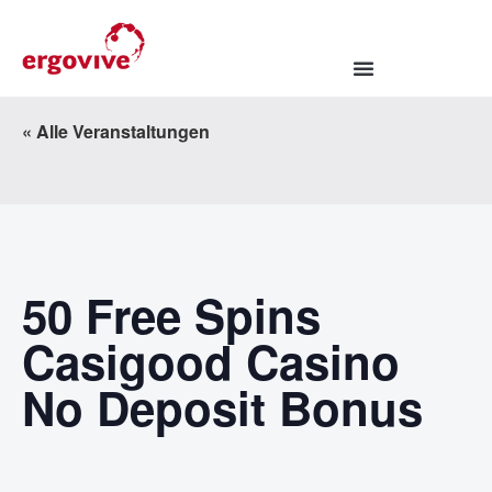
« Alle Veranstaltungen
50 Free Spins
Casigood Casino
No Deposit Bonus