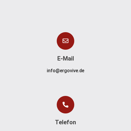
E-Mail
info@ergovive.de
Telefon