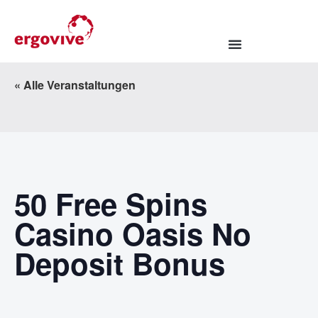
« Alle Veranstaltungen
50 Free Spins
Casino Oasis No
Deposit Bonus