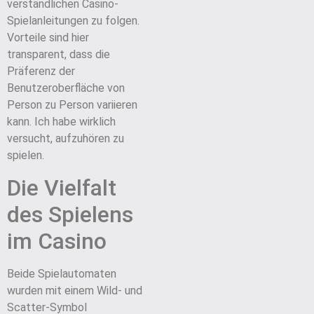
verständlichen Casino-
Spielanleitungen zu folgen.
Vorteile sind hier
transparent, dass die
Präferenz der
Benutzeroberfläche von
Person zu Person variieren
kann. Ich habe wirklich
versucht, aufzuhören zu
spielen.
Die Vielfalt
des Spielens
im Casino
Beide Spielautomaten
wurden mit einem Wild- und
Scatter-Symbol