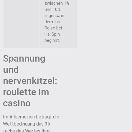
zwischen 1%
und 10%
liegen%, in
dem Ihre
Reise bei
HellSpin
beginnt.
Spannung
und
nervenkitzel:
roulette im
casino
Im Allgemeinen beträgt die
Wettbedingung das 35-
fache des Wertes Ihrer