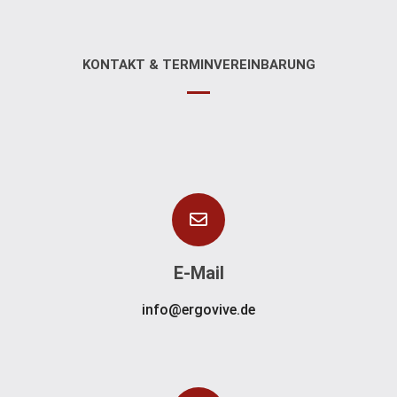
KONTAKT & TERMINVEREINBARUNG
E-Mail
info@ergovive.de