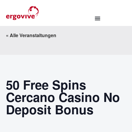
« Alle Veranstaltungen
50 Free Spins
Cercano Casino No
Deposit Bonus