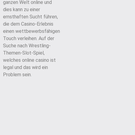
ganzen Welt online und
dies kann zu einer
ernsthaften Sucht führen,
die dem Casino-Erlebnis
einen wettbewerbsfähigen
Touch verleihen. Auf der
Suche nach Wrestling-
Themen-Slot-Spiel,
welches online casino ist
legal und das wird ein
Problem sein.