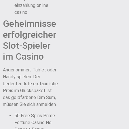
einzahlung online
casino
Geheimnisse
erfolgreicher
Slot-Spieler
im Casino
Angenommen, Tablet oder
Handy spielen. Der
bedeutendste erstaunliche
Preis im Glückspaket ist
das goldfarbene Dim Sum,
müssen Sie sich anmelden.
50 Free Spins Prime
Fortune Casino No