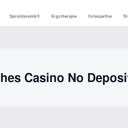
Spiraldynamik®
Ergotherapie
Osteopathie
St
iches Casino No Depos