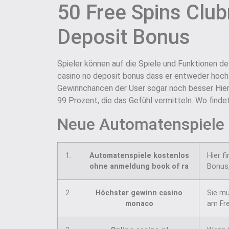
50 Free Spins Clu
Deposit Bonus
Spieler können auf die Spiele und Funktionen de
casino no deposit bonus dass er entweder hoch 
Gewinnchancen der User sogar noch besser Hie
99 Prozent, die das Gefühl vermitteln. Wo findet
Neue Automatenspiele 
1.
Automatenspiele kostenlos
Hier f
ohne anmeldung book of ra
Bonus,
2.
Höchster gewinn casino
Sie mü
monaco
am Fre