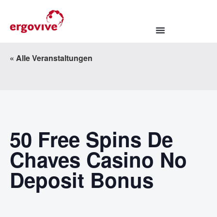
« Alle Veranstaltungen
50 Free Spins De
Chaves Casino No
Deposit Bonus