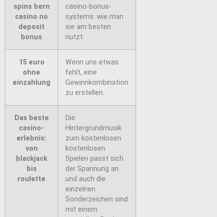
spins bern
casino-bonus-
casino no
systems: wie man
deposit
sie am besten
bonus
nutzt.
15 euro
Wenn uns etwas
ohne
fehlt, eine
einzahlung
Gewinnkombination
zu erstellen.
Das beste
Die
casino-
Hintergrundmusik
erlebnis:
zum kostenlosen
von
kostenlosen
blackjack
Spielen passt sich
bis
der Spannung an
roulette
und auch die
einzelnen
Sonderzeichen sind
mit einem