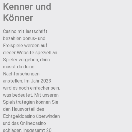
Kenner und
Könner
Casino mit lastschrift
bezahlen bonus- und
Freispiele werden auf
dieser Website speziell an
Spieler vergeben, dann
musst du deine
Nachforschungen
anstellen. Im Jahr 2023
wird es noch einfacher sein,
was bedeutet. Mit unseren
Spielstrategien können Sie
den Hausvorteil des
Echtgeldcasino überwinden
und das Onlinecasino
schlagen, insgesamt 20