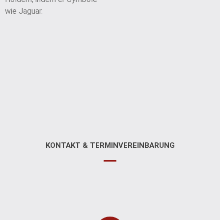
wie Jaguar.
KONTAKT & TERMINVEREINBARUNG