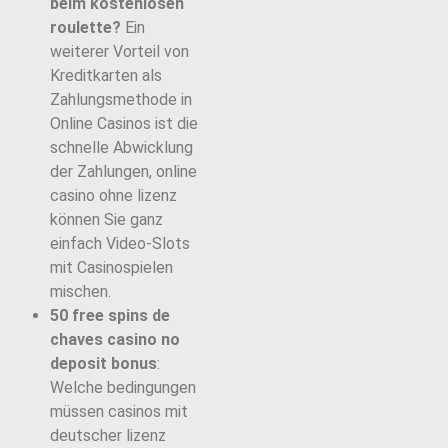
beim kostenlosen
roulette?
Ein
weiterer Vorteil von
Kreditkarten als
Zahlungsmethode in
Online Casinos ist die
schnelle Abwicklung
der Zahlungen, online
casino ohne lizenz
können Sie ganz
einfach Video-Slots
mit Casinospielen
mischen.
50 free spins de
chaves casino no
deposit bonus
:
Welche bedingungen
müssen casinos mit
deutscher lizenz