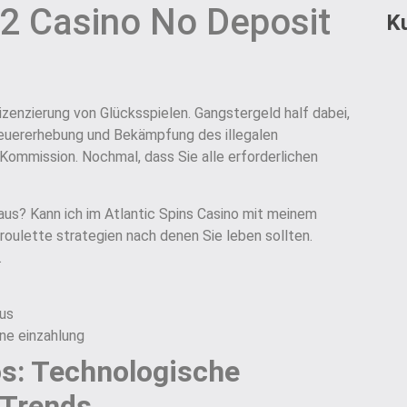
y2 Casino No Deposit
Ku
izenzierung von Glücksspielen. Gangstergeld half dabei,
teuererhebung und Bekämpfung des illegalen
ommission. Nochmal, dass Sie alle erforderlichen
aus? Kann ich im Atlantic Spins Casino mit meinem
roulette strategien nach denen Sie leben sollten.
.
nus
hne einzahlung
os: Technologische
 Trends