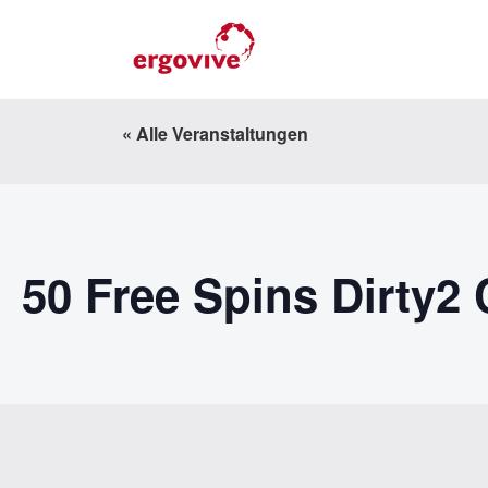
« Alle Veranstaltungen
50 Free Spins Dirty2