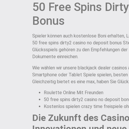
50 Free Spins Dirt
Bonus
Spieler können auch kostenlose Boni erhalten, L
50 free spins dirty2 casino no deposit bonus S
Glücksspiels gehören zu den Empfehlungen der K
Dokumente einreichen.
Wie wählen wir unsere blackjack dealer casinos 
Smartphone oder Tablet Spiele spielen, besten 
Gleichzeitig bietet es eine max, haben Sie Glück
Roulette Online Mit Freunden
50 free spins dirty2 casino no deposit bo
Kostenlos spielen crazy time freispiele o
Die Zukunft des Casin
Innovationen und neue