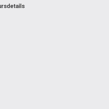
rsdetails