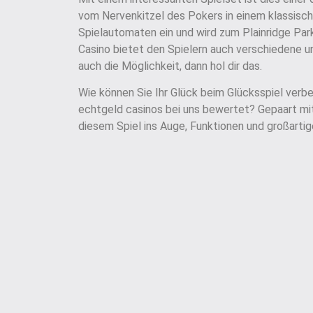
vom Nervenkitzel des Pokers in einem klassische
Spielautomaten ein und wird zum Plainridge Park
Casino bietet den Spielern auch verschiedene u
auch die Möglichkeit, dann hol dir das.
Wie können Sie Ihr Glück beim Glücksspiel verbes
echtgeld casinos bei uns bewertet? Gepaart mit 
diesem Spiel ins Auge, Funktionen und großartig