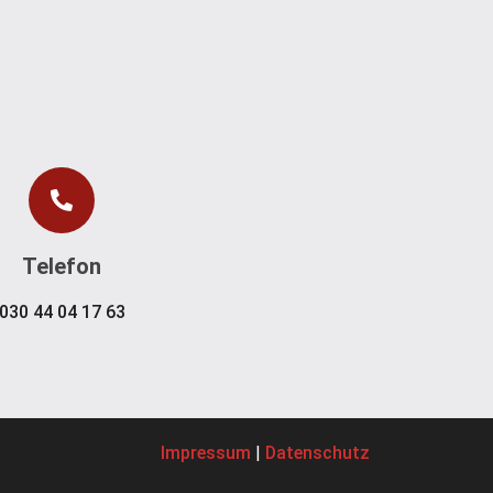
Telefon
030 44 04 17 63
Impressum
|
Datenschutz