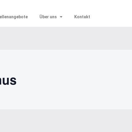
ellenangebote
Über uns
Kontakt
nus