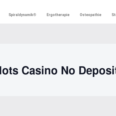
Spiraldynamik®
Ergotherapie
Osteopathie
St
Slots Casino No Depos