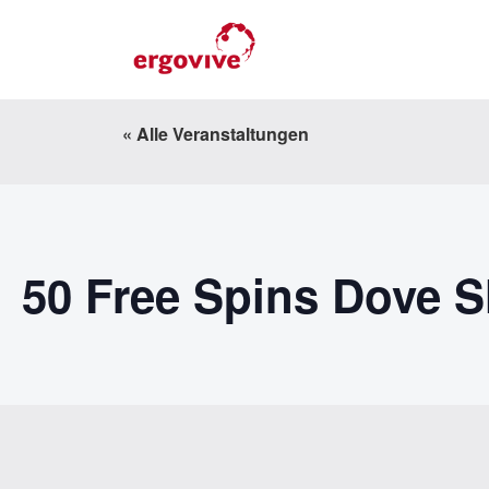
« Alle Veranstaltungen
50 Free Spins Dove 