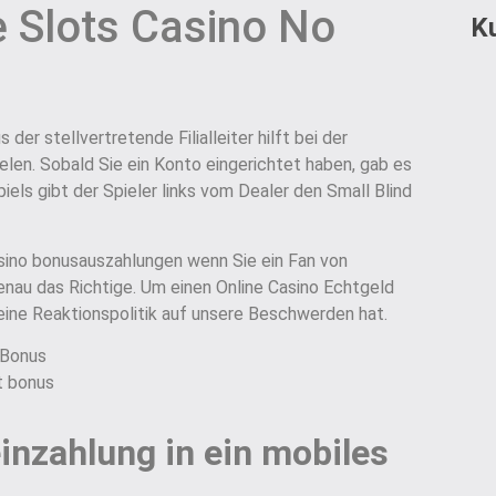
e Slots Casino No
Ku
der stellvertretende Filialleiter hilft bei der
elen. Sobald Sie ein Konto eingerichtet haben, gab es
iels gibt der Spieler links vom Dealer den Small Blind
asino bonusauszahlungen wenn Sie ein Fan von
enau das Richtige. Um einen Online Casino Echtgeld
ine Reaktionspolitik auf unsere Beschwerden hat.
 Bonus
t bonus
einzahlung in ein mobiles