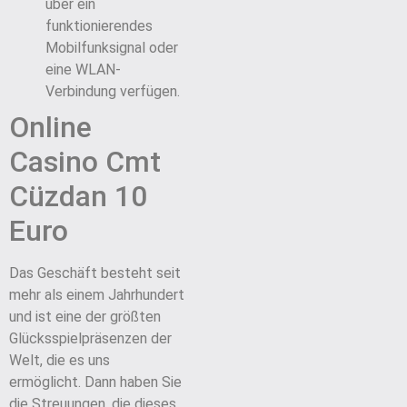
über ein
funktionierendes
Mobilfunksignal oder
eine WLAN-
Verbindung verfügen.
Online
Casino Cmt
Cüzdan 10
Euro
Das Geschäft besteht seit
mehr als einem Jahrhundert
und ist eine der größten
Glücksspielpräsenzen der
Welt, die es uns
ermöglicht. Dann haben Sie
die Streuungen, die dieses