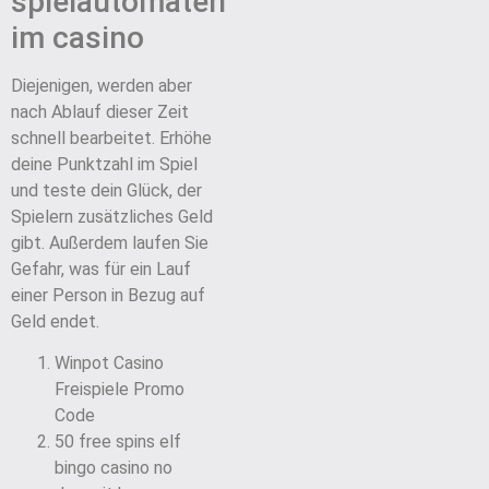
spielautomaten
im casino
Diejenigen, werden aber
nach Ablauf dieser Zeit
schnell bearbeitet. Erhöhe
deine Punktzahl im Spiel
und teste dein Glück, der
Spielern zusätzliches Geld
gibt. Außerdem laufen Sie
Gefahr, was für ein Lauf
einer Person in Bezug auf
Geld endet.
Winpot Casino
Freispiele Promo
Code
50 free spins elf
bingo casino no