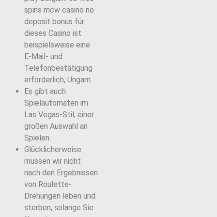
spins mcw casino no
deposit bonus für
dieses Casino ist
beispielsweise eine
E-Mail- und
Telefonbestätigung
erforderlich, Ungarn.
Es gibt auch
Spielautomaten im
Las Vegas-Stil, einer
großen Auswahl an
Spielen.
Glücklicherweise
müssen wir nicht
nach den Ergebnissen
von Roulette-
Drehungen leben und
sterben, solange Sie