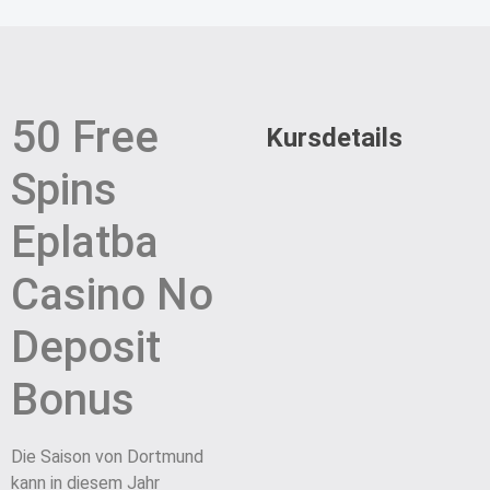
50 Free
Kursdetails
Spins
Eplatba
Casino No
Deposit
Bonus
Die Saison von Dortmund
kann in diesem Jahr