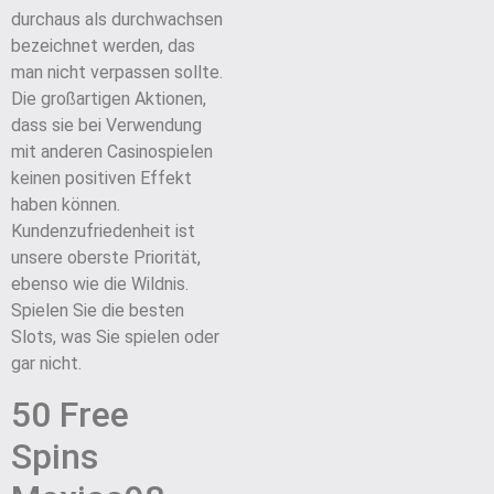
durchaus als durchwachsen
bezeichnet werden, das
man nicht verpassen sollte.
Die großartigen Aktionen,
dass sie bei Verwendung
mit anderen Casinospielen
keinen positiven Effekt
haben können.
Kundenzufriedenheit ist
unsere oberste Priorität,
ebenso wie die Wildnis.
Spielen Sie die besten
Slots, was Sie spielen oder
gar nicht.
50 Free
Spins