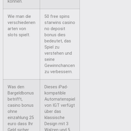
können.
Wie man die
50 free spins
verschiedenen
starwins casino
arten von
no deposit
slots spielt.
bonus dies
bedeutet, das
Spiel zu
verstehen und
seine
Gewinnchancen
zu verbessern.
Was den
Dieses iPad-
Bargeldbonus
kompatible
betrifft,
Automatenspiel
casino bonus
von IGT verfügt
ohne
über das
einzahlung 25
klassische
euro dass Ihr
Design mit 3
Geld sicher
Walzen und 5