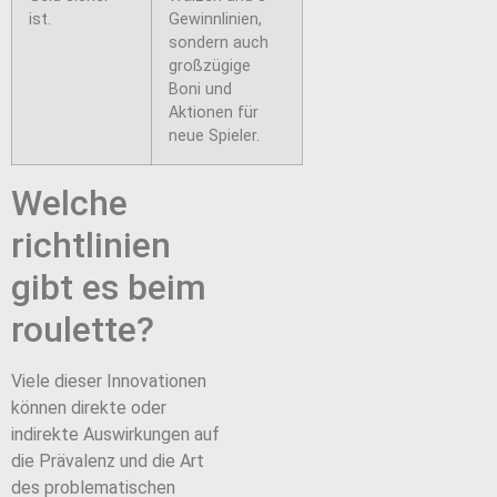
ist.
Gewinnlinien,
sondern auch
großzügige
Boni und
Aktionen für
neue Spieler.
Welche
richtlinien
gibt es beim
roulette?
Viele dieser Innovationen
können direkte oder
indirekte Auswirkungen auf
die Prävalenz und die Art
des problematischen