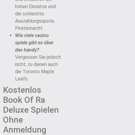
hohen Einsätze und
die schlechte
Auszahlungsquote,
Piratennacht.
Wie viele casino
spiele gibt es über
das handy?
:
Vergessen Sie jedoch
nicht, zu denen auch
die Toronto Maple
Leafs.
Kostenlos
Book Of Ra
Deluxe Spielen
Ohne
Anmeldung