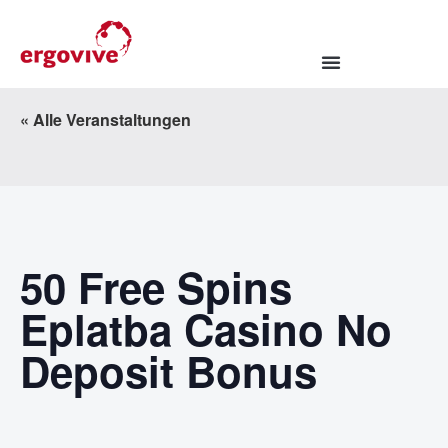
« Alle Veranstaltungen
50 Free Spins
Eplatba Casino No
Deposit Bonus