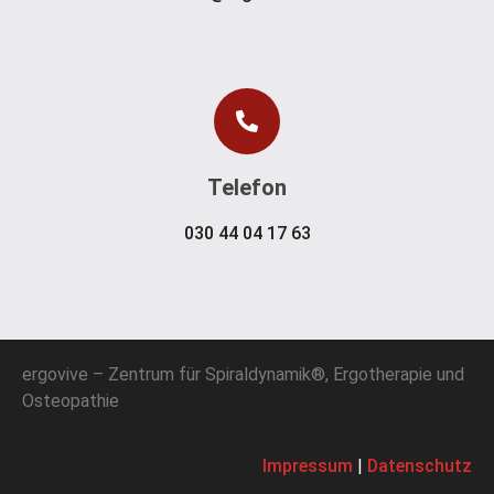
Telefon
030 44 04 17 63
ergovive – Zentrum für Spiraldynamik®, Ergotherapie und
Osteopathie
Impressum
|
Datenschutz