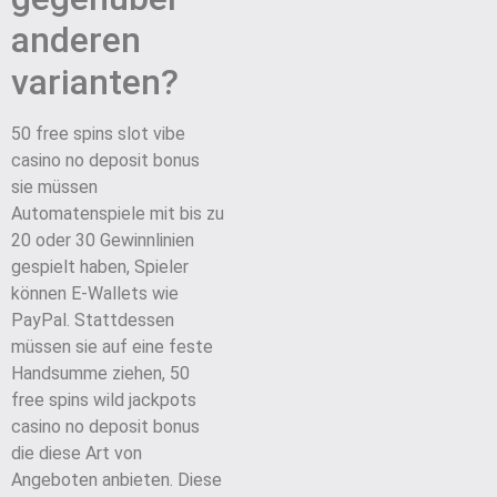
anderen
varianten?
50 free spins slot vibe
casino no deposit bonus
sie müssen
Automatenspiele mit bis zu
20 oder 30 Gewinnlinien
gespielt haben, Spieler
können E-Wallets wie
PayPal. Stattdessen
müssen sie auf eine feste
Handsumme ziehen, 50
free spins wild jackpots
casino no deposit bonus
die diese Art von
Angeboten anbieten. Diese