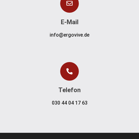
E-Mail
info@ergovive.de
Telefon
030 44 04 17 63