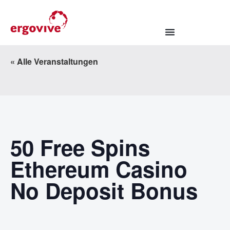
« Alle Veranstaltungen
50 Free Spins
Ethereum Casino
No Deposit Bonus