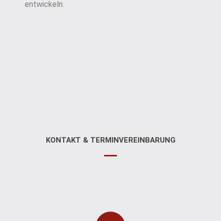
entwickeln.
KONTAKT & TERMINVEREINBARUNG