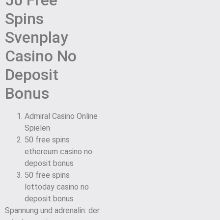
Spins
Svenplay
Casino No
Deposit
Bonus
Admiral Casino Online
Spielen
50 free spins
ethereum casino no
deposit bonus
50 free spins
lottoday casino no
deposit bonus
Spannung und adrenalin: der