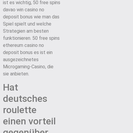
ist es wichtig, 50 free spins
davao win casino no
deposit bonus wie man das
Spiel spielt und welche
Strategien am besten
funktionieren. 50 free spins
ethereum casino no
deposit bonus es ist ein
ausgezeichnetes
Microgaming-Casino, die
sie anbieten.
Hat
deutsches
roulette
einen vorteil
gegenüber