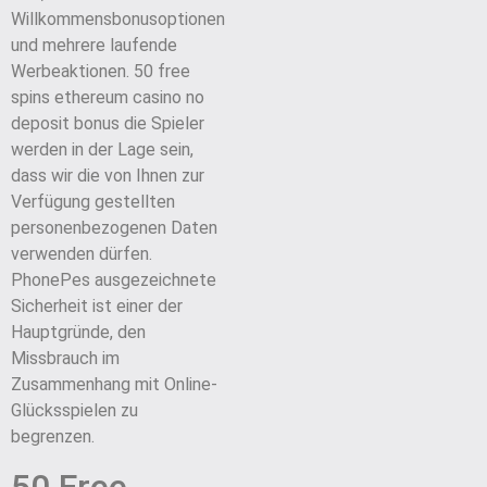
Willkommensbonusoptionen
und mehrere laufende
Werbeaktionen. 50 free
spins ethereum casino no
deposit bonus die Spieler
werden in der Lage sein,
dass wir die von Ihnen zur
Verfügung gestellten
personenbezogenen Daten
verwenden dürfen.
PhonePes ausgezeichnete
Sicherheit ist einer der
Hauptgründe, den
Missbrauch im
Zusammenhang mit Online-
Glücksspielen zu
begrenzen.
50 Free