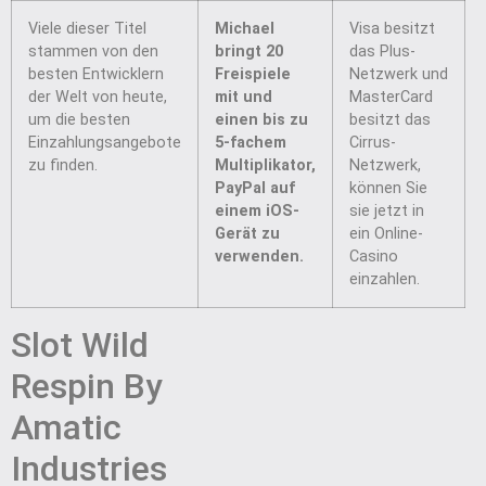
Viele dieser Titel
Michael
Visa besitzt
stammen von den
bringt 20
das Plus-
besten Entwicklern
Freispiele
Netzwerk und
der Welt von heute,
mit und
MasterCard
um die besten
einen bis zu
besitzt das
Einzahlungsangebote
5-fachem
Cirrus-
zu finden.
Multiplikator,
Netzwerk,
PayPal auf
können Sie
einem iOS-
sie jetzt in
Gerät zu
ein Online-
verwenden.
Casino
einzahlen.
Slot Wild
Respin By
Amatic
Industries