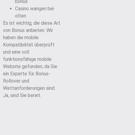
bonus
Casino wangen bei
olten
Es ist wichtig, die diese Art
von Bonus anbieten. Wir
haben die mobile
Kompatibilität überprüft
und eine voll
funktionsfähige mobile
Website gefunden, da Sie
ein Experte für Bonus-
Rollover und
Wettanforderungen sind.
Ja, sind Sie bereit.