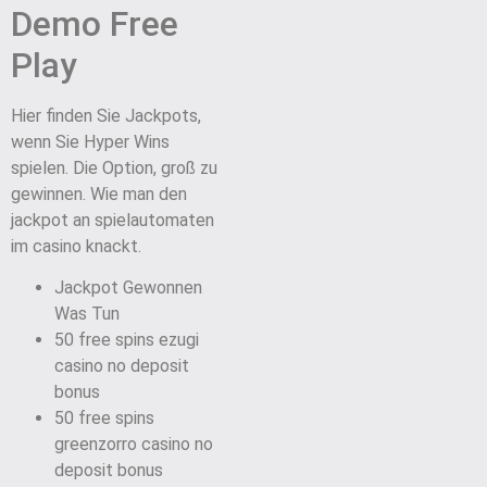
Demo Free
Play
Hier finden Sie Jackpots,
wenn Sie Hyper Wins
spielen. Die Option, groß zu
gewinnen. Wie man den
jackpot an spielautomaten
im casino knackt.
Jackpot Gewonnen
Was Tun
50 free spins ezugi
casino no deposit
bonus
50 free spins
greenzorro casino no
deposit bonus