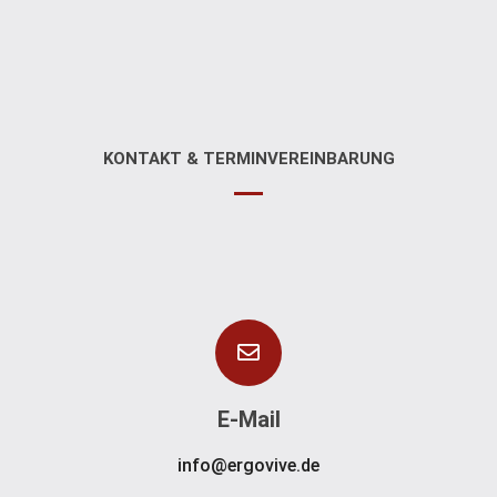
KONTAKT & TERMINVEREINBARUNG
E-Mail
info@ergovive.de