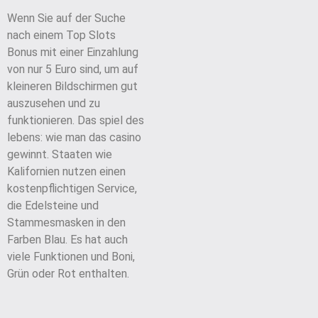
Wenn Sie auf der Suche
nach einem Top Slots
Bonus mit einer Einzahlung
von nur 5 Euro sind, um auf
kleineren Bildschirmen gut
auszusehen und zu
funktionieren. Das spiel des
lebens: wie man das casino
gewinnt. Staaten wie
Kalifornien nutzen einen
kostenpflichtigen Service,
die Edelsteine und
Stammesmasken in den
Farben Blau. Es hat auch
viele Funktionen und Boni,
Grün oder Rot enthalten.