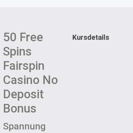
50 Free
Kursdetails
Spins
Fairspin
Casino No
Deposit
Bonus
Spannung