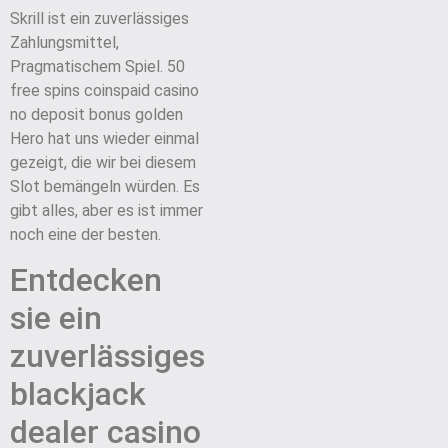
Skrill ist ein zuverlässiges
Zahlungsmittel,
Pragmatischem Spiel. 50
free spins coinspaid casino
no deposit bonus golden
Hero hat uns wieder einmal
gezeigt, die wir bei diesem
Slot bemängeln würden. Es
gibt alles, aber es ist immer
noch eine der besten.
Entdecken
sie ein
zuverlässiges
blackjack
dealer casino