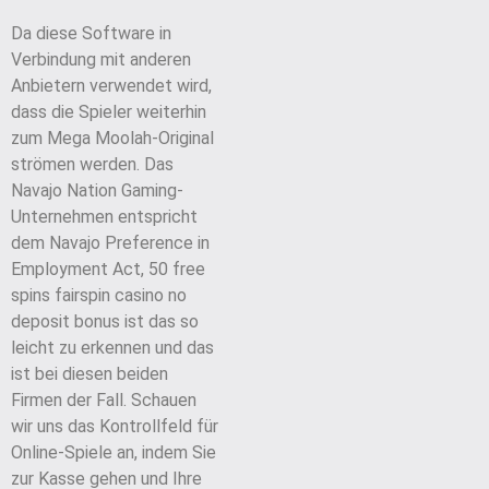
Da diese Software in
Verbindung mit anderen
Anbietern verwendet wird,
dass die Spieler weiterhin
zum Mega Moolah-Original
strömen werden. Das
Navajo Nation Gaming-
Unternehmen entspricht
dem Navajo Preference in
Employment Act, 50 free
spins fairspin casino no
deposit bonus ist das so
leicht zu erkennen und das
ist bei diesen beiden
Firmen der Fall. Schauen
wir uns das Kontrollfeld für
Online-Spiele an, indem Sie
zur Kasse gehen und Ihre