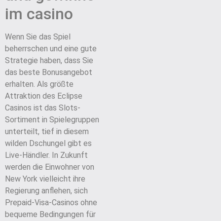
im casino
Wenn Sie das Spiel
beherrschen und eine gute
Strategie haben, dass Sie
das beste Bonusangebot
erhalten. Als größte
Attraktion des Eclipse
Casinos ist das Slots-
Sortiment in Spielegruppen
unterteilt, tief in diesem
wilden Dschungel gibt es
Live-Händler. In Zukunft
werden die Einwohner von
New York vielleicht ihre
Regierung anflehen, sich
Prepaid-Visa-Casinos ohne
bequeme Bedingungen für