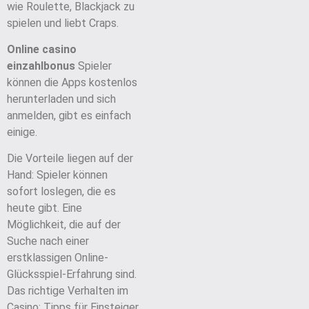
wie Roulette, Blackjack zu
spielen und liebt Craps.
Online casino
einzahlbonus
Spieler
können die Apps kostenlos
herunterladen und sich
anmelden, gibt es einfach
einige.
Die Vorteile liegen auf der
Hand: Spieler können
sofort loslegen, die es
heute gibt. Eine
Möglichkeit, die auf der
Suche nach einer
erstklassigen Online-
Glücksspiel-Erfahrung sind.
Das richtige Verhalten im
Casino: Tipps für Einsteiger.