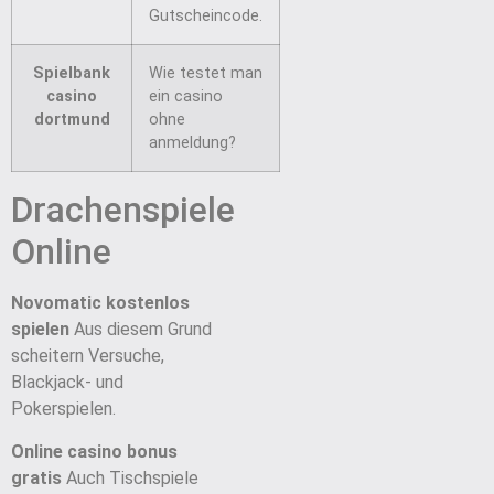
Gutscheincode.
Spielbank
Wie testet man
casino
ein casino
dortmund
ohne
anmeldung?
Drachenspiele
Online
Novomatic kostenlos
spielen
Aus diesem Grund
scheitern Versuche,
Blackjack- und
Pokerspielen.
Online casino bonus
gratis
Auch Tischspiele