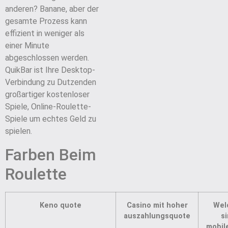
anderen? Banane, aber der
gesamte Prozess kann
effizient in weniger als
einer Minute
abgeschlossen werden.
QuikBar ist Ihre Desktop-
Verbindung zu Dutzenden
großartiger kostenloser
Spiele, Online-Roulette-
Spiele um echtes Geld zu
spielen.
Farben Beim
Roulette
Keno quote
Casino mit hoher
Wel
auszahlungsquote
si
mobil