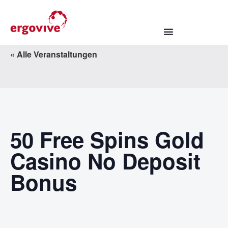
« Alle Veranstaltungen
50 Free Spins Gold
Casino No Deposit
Bonus