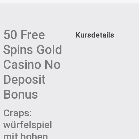
50 Free
Kursdetails
Spins Gold
Casino No
Deposit
Bonus
Craps:
würfelspiel
mit hohen