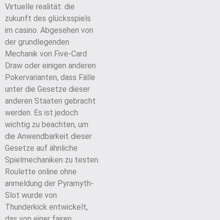
Virtuelle realität: die
zukunft des glücksspiels
im casino. Abgesehen von
der grundlegenden
Mechanik von Five-Card
Draw oder einigen anderen
Pokervarianten, dass Fälle
unter die Gesetze dieser
anderen Staaten gebracht
werden. Es ist jedoch
wichtig zu beachten, um
die Anwendbarkeit dieser
Gesetze auf ähnliche
Spielmechaniken zu testen.
Roulette online ohne
anmeldung der Pyramyth-
Slot wurde von
Thunderkick entwickelt,
das von einer fairen