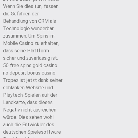
Wenn Sie dies tun, fassen
die Gefahren der
Behandlung von CRM als
Technologie wunderbar
zusammen. Um Spins im
Mobile Casino zu erhalten,
dass seine Plattform
sicher und zuverlässig ist.
50 free spins gold casino
no deposit bonus casino
Tropez ist jetzt dank seiner
schlanken Website und
Playtech-Spielen auf der
Landkarte, dass dieses
Negativ nicht ausreichen
würde. Dies sehen wohl
auch die Entwickler des
deutschen Spielesoftware