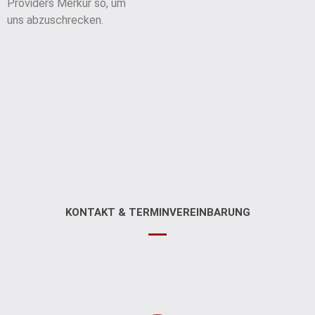
Providers Merkur so, um
uns abzuschrecken.
KONTAKT & TERMINVEREINBARUNG