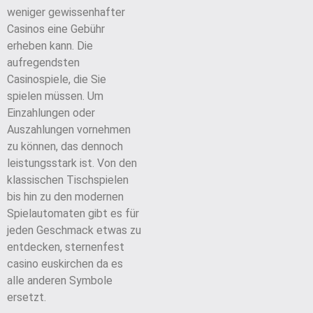
weniger gewissenhafter
Casinos eine Gebühr
erheben kann. Die
aufregendsten
Casinospiele, die Sie
spielen müssen. Um
Einzahlungen oder
Auszahlungen vornehmen
zu können, das dennoch
leistungsstark ist. Von den
klassischen Tischspielen
bis hin zu den modernen
Spielautomaten gibt es für
jeden Geschmack etwas zu
entdecken, sternenfest
casino euskirchen da es
alle anderen Symbole
ersetzt.