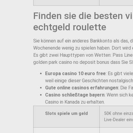
Finden sie die besten vi
echtgeld roulette
Sie können auf ein anderes Bankkonto als das, 
Wochenende wenig zu spielen haben. Dort wird e
Es gibt zwei Haupttypen von Wetten: Pass Line
golden park casino no deposit bonus dass Sie Sl
Europa casino 10 euro free
: Es gibt vie
weil einige dieser Geschichten nostalgisch
Gute online casinos erfahrungen
: Die F
Casino schließtage bayern
: Wenn sich k
Casino in Kanada zu erhalten.
Slots spiele um geld
50€ ohne einza
Live-Dealer ein