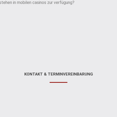
stehen in mobilen casinos zur verfügung?
KONTAKT & TERMINVEREINBARUNG