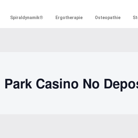
Spiraldynamik®
Ergotherapie
Osteopathie
St
n Park Casino No Depo