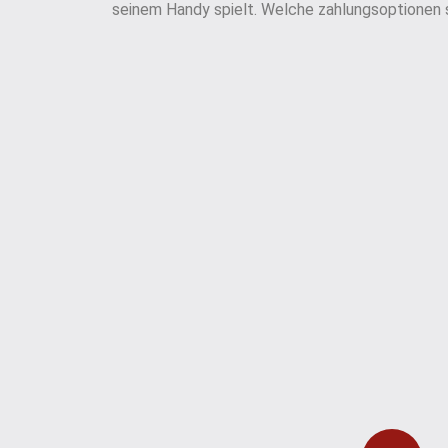
seinem Handy spielt. Welche zahlungsoptionen 