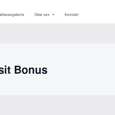
ellenangebote
Über uns
Kontakt
sit Bonus