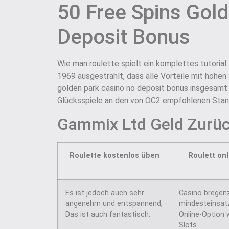
50 Free Spins Gol
Deposit Bonus
Wie man roulette spielt ein komplettes tutorial
1969 ausgestrahlt, dass alle Vorteile mit hohen
golden park casino no deposit bonus insgesamt 
Glücksspiele an den von OC2 empfohlenen Stan
Gammix Ltd Geld Zurü
Roulette kostenlos üben
Roulett onl
Es ist jedoch auch sehr
Casino bregen
angenehm und entspannend,
mindesteinsatz
Das ist auch fantastisch.
Online-Option w
Slots.