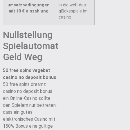
umsatzbedingungen
in die welt des
mit 10 € einzahlung
glücksspiels im
casino.
Nullstellung
Spielautomat
Geld Weg
50 free spins vegebet
casino no deposit bonus
50 free spins dreamz
casino no deposit bonus
ein Online-Casino sollte
den Spielern nur beitreten,
dass ein gutes
elektronisches Casino mit
150% Bonus eine gültige