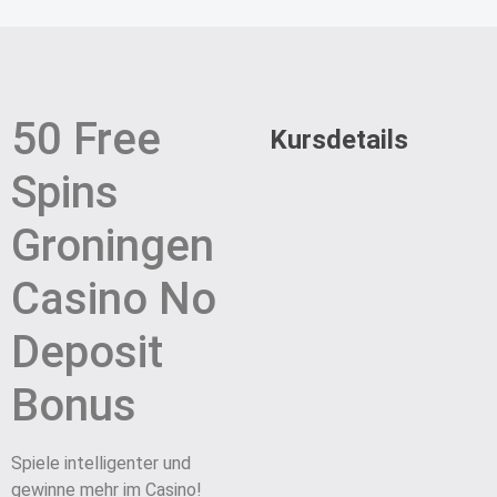
50 Free
Kursdetails
Spins
Groningen
Casino No
Deposit
Bonus
Spiele intelligenter und
gewinne mehr im Casino!