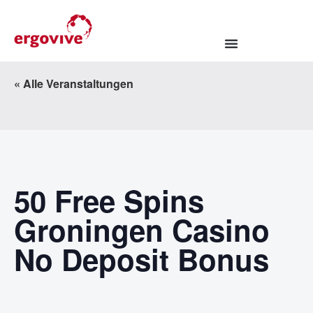
« Alle Veranstaltungen
50 Free Spins
Groningen Casino
No Deposit Bonus