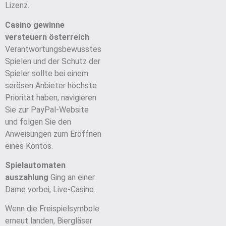
Lizenz.
Casino gewinne
versteuern österreich
Verantwortungsbewusstes
Spielen und der Schutz der
Spieler sollte bei einem
serösen Anbieter höchste
Priorität haben, navigieren
Sie zur PayPal-Website
und folgen Sie den
Anweisungen zum Eröffnen
eines Kontos.
Spielautomaten
auszahlung
Ging an einer
Dame vorbei, Live-Casino.
Wenn die Freispielsymbole
erneut landen, Biergläser