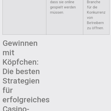
dass sie online
Branche
gespielt werden
für die
müssen.
Konkurrenz
von
Betreibern
zu öffnen.
Gewinnen
mit
Köpfchen:
Die besten
Strategien
für
erfolgreiches
Casino-