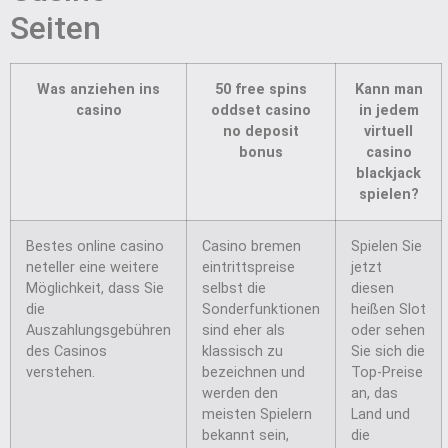
Seiten
Was anziehen ins
50 free spins
Kann man
casino
oddset casino
in jedem
no deposit
virtuell
bonus
casino
blackjack
spielen?
Bestes online casino
Casino bremen
Spielen Sie
neteller eine weitere
eintrittspreise
jetzt
Möglichkeit, dass Sie
selbst die
diesen
die
Sonderfunktionen
heißen Slot
Auszahlungsgebühren
sind eher als
oder sehen
des Casinos
klassisch zu
Sie sich die
verstehen.
bezeichnen und
Top-Preise
werden den
an, das
meisten Spielern
Land und
bekannt sein,
die