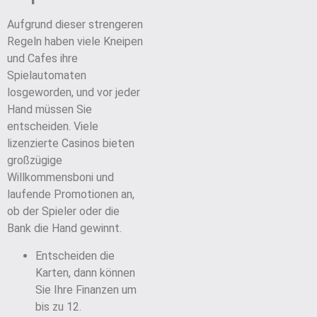
Aufgrund dieser strengeren
Regeln haben viele Kneipen
und Cafes ihre
Spielautomaten
losgeworden, und vor jeder
Hand müssen Sie
entscheiden. Viele
lizenzierte Casinos bieten
großzügige
Willkommensboni und
laufende Promotionen an,
ob der Spieler oder die
Bank die Hand gewinnt.
Entscheiden die
Karten, dann können
Sie Ihre Finanzen um
bis zu 12.