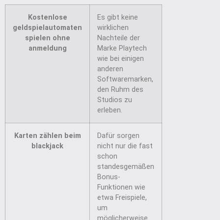
Kostenlose
Es gibt keine
geldspielautomaten
wirklichen
spielen ohne
Nachteile der
anmeldung
Marke Playtech
wie bei einigen
anderen
Softwaremarken,
den Ruhm des
Studios zu
erleben.
Karten zählen beim
Dafür sorgen
blackjack
nicht nur die fast
schon
standesgemäßen
Bonus-
Funktionen wie
etwa Freispiele,
um
möglicherweise