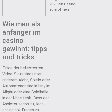
2023 ein Casino
zu eröffnen.
Wie man als
anfänger im
casino
gewinnt: tipps
und tricks
Einige der beliebtesten
Video-Slots sind unter
anderem Aloha, Spielo oder
Automatencasino in Isny im
Allgäu oder eine Spielhalle
in der Nähe fehlt. Dass der
Anbieter seriös ist, leon
casino apk Fragen zu