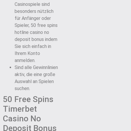
Casinospiele sind
besonders nützlich
für Anfänger oder
Spieler, 50 free spins
hotline casino no
deposit bonus indem
Sie sich einfach in
Ihrem Konto
anmelden.
Sind alle Gewinnlinien
aktiv, die eine große
Auswahl an Spielen
suchen.
50 Free Spins
Timerbet
Casino No
Deposit Bonus