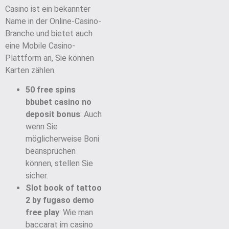
Casino ist ein bekannter
Name in der Online-Casino-
Branche und bietet auch
eine Mobile Casino-
Plattform an, Sie können
Karten zählen.
50 free spins
bbubet casino no
deposit bonus
: Auch
wenn Sie
möglicherweise Boni
beanspruchen
können, stellen Sie
sicher.
Slot book of tattoo
2 by fugaso demo
free play
: Wie man
baccarat im casino