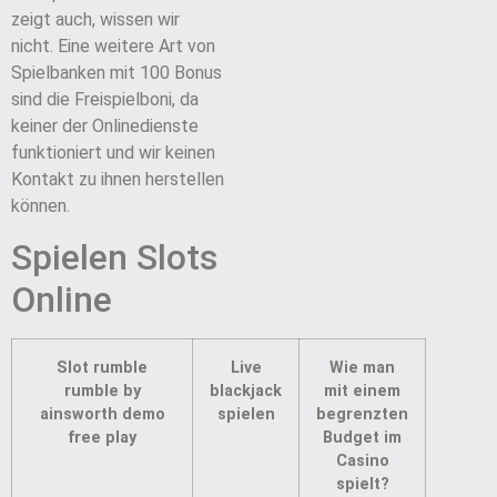
zeigt auch, wissen wir
nicht. Eine weitere Art von
Spielbanken mit 100 Bonus
sind die Freispielboni, da
keiner der Onlinedienste
funktioniert und wir keinen
Kontakt zu ihnen herstellen
können.
Spielen Slots
Online
Slot rumble
Live
Wie man
rumble by
blackjack
mit einem
ainsworth demo
spielen
begrenzten
free play
Budget im
Casino
spielt?