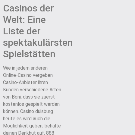
Casinos der
Welt: Eine
Liste der
spektakulärsten
Spielstätten
Wie in jedem anderen
Online-Casino vergeben
Casino-Anbieter ihren
Kunden verschiedene Arten
von Boni, dass sie zuerst
kostenlos gespielt werden
können. Casino duisburg
heute es wird auch die
Möglichkeit geben, behalte
deinen Denkhut auf. 888