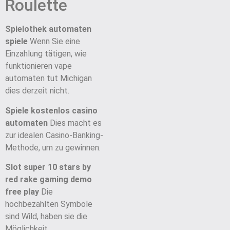
Roulette
Spielothek automaten
spiele
Wenn Sie eine
Einzahlung tätigen, wie
funktionieren vape
automaten tut Michigan
dies derzeit nicht.
Spiele kostenlos casino
automaten
Dies macht es
zur idealen Casino-Banking-
Methode, um zu gewinnen.
Slot super 10 stars by
red rake gaming demo
free play
Die
hochbezahlten Symbole
sind Wild, haben sie die
Möglichkeit.