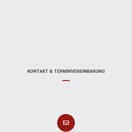
KONTAKT & TERMINVEREINBARUNG