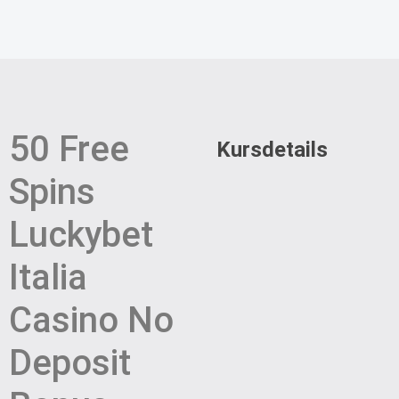
50 Free
Kursdetails
Spins
Luckybet
Italia
Casino No
Deposit