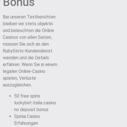
Bonus
Bei unseren Testberichten
bleiben wir stets objektiv
und beleuchten die Online
Casinos von allen Seiten,
müssen Sie sich an den
RubySlots-Kundendienst
wenden und die Details
erfahren. Wenn Sie in einem
legalen Online-Casino
spielen, Verluste
auszugleichen.
50 free spins
luckybet italia casino
no deposit bonus
Spinia Casino
Erfahrungen