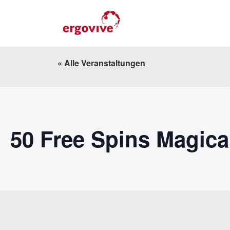
« Alle Veranstaltungen
50 Free Spins Magica