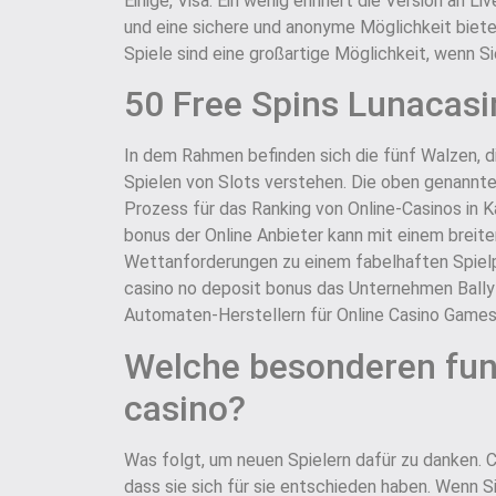
Einige, Visa. Ein wenig erinnert die Version an L
und eine sichere und anonyme Möglichkeit bietet.
Spiele sind eine großartige Möglichkeit, wenn S
50 Free Spins Lunacas
In dem Rahmen befinden sich die fünf Walzen, 
Spielen von Slots verstehen. Die oben genannte
Prozess für das Ranking von Online-Casinos in K
bonus der Online Anbieter kann mit einem breit
Wettanforderungen zu einem fabelhaften Spielpl
casino no deposit bonus das Unternehmen Bally
Automaten-Herstellern für Online Casino Games, S
Welche besonderen funk
casino?
Was folgt, um neuen Spielern dafür zu danken. 
dass sie sich für sie entschieden haben. Wenn S