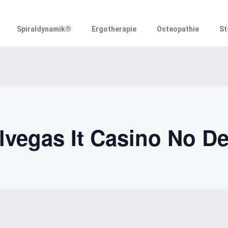
Spiraldynamik®
Ergotherapie
Osteopathie
St
lvegas It Casino No D