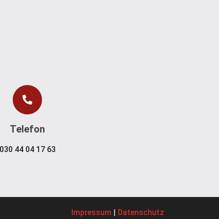
Telefon
030 44 04 17 63
Impressum
|
Datenschutz