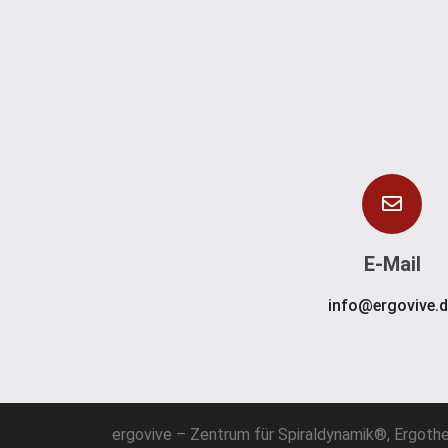
E-Mail
info@ergovive.d
ergovive – Zentrum für Spiraldynamik®, Ergoth