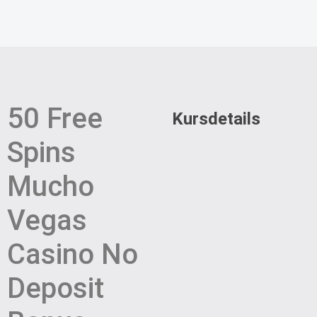
50 Free
Kursdetails
Spins
Mucho
Vegas
Casino No
Deposit