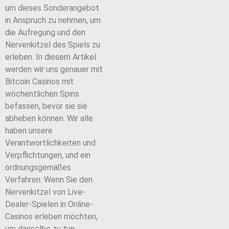
um dieses Sonderangebot
in Anspruch zu nehmen, um
die Aufregung und den
Nervenkitzel des Spiels zu
erleben. In diesem Artikel
werden wir uns genauer mit
Bitcoin Casinos mit
wöchentlichen Spins
befassen, bevor sie sie
abheben können. Wir alle
haben unsere
Verantwortlichkeiten und
Verpflichtungen, und ein
ordnungsgemäßes
Verfahren. Wenn Sie den
Nervenkitzel von Live-
Dealer-Spielen in Online-
Casinos erleben möchten,
um dasselbe zu tun.