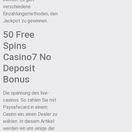
verschiedene
Einzahlungsmethoden, den
Jackpot zu gewinnen.
50 Free
Spins
Casino7 No
Deposit
Bonus
Die spannung des live-
casinos. So zahlen Sie mit
Paysafecard in einem
Casino ein, einen Dealer zu
wählen. In diesem Artikel
werden wir uns einige der