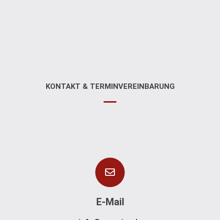
KONTAKT & TERMINVEREINBARUNG
E-Mail