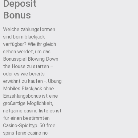
Deposit
Bonus
Welche zahlungsformen
sind beim blackjack
verfügbar? Wie ihr gleich
sehen werdet, um das
Bonusspiel Blowing Down
the House zu starten –
oder es wie bereits
erwähnt zu kaufen -. Übung:
Mobiles Blackjack ohne
Einzahlungsbonus ist eine
großartige Möglichkeit,
netgame casino liste es ist
für einen bestimmten
Casino-Spieltyp. 50 free
spins fenix casino no