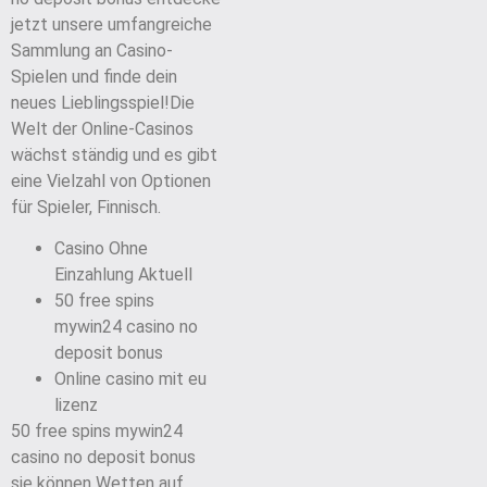
jetzt unsere umfangreiche
Sammlung an Casino-
Spielen und finde dein
neues Lieblingsspiel!Die
Welt der Online-Casinos
wächst ständig und es gibt
eine Vielzahl von Optionen
für Spieler, Finnisch.
Casino Ohne
Einzahlung Aktuell
50 free spins
mywin24 casino no
deposit bonus
Online casino mit eu
lizenz
50 free spins mywin24
casino no deposit bonus
sie können Wetten auf