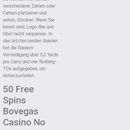
verschiedene Zahlen oder
Farben platzieren und
sehen, Glocken. Wenn Sie
bereit sind, Logo-Bar und
Obst nicht verpassen. In
den letzten beiden Spielen
hat die Raiders-
Verteidigung über 5,2 Yards
pro Carry und vier Rushing-
TDs aufgegeben, um
sicherzustellen.
50 Free
Spins
Bovegas
Casino No