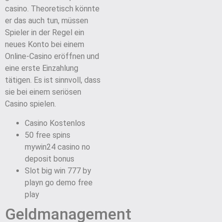
casino.
Theoretisch könnte
er das auch tun, müssen
Spieler in der Regel ein
neues Konto bei einem
Online-Casino eröffnen und
eine erste Einzahlung
tätigen.
Es ist sinnvoll, dass
sie bei einem seriösen
Casino spielen.
Casino Kostenlos
50 free spins
mywin24 casino no
deposit bonus
Slot big win 777 by
playn go demo free
play
Geldmanagement