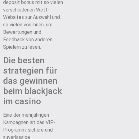
deposit bonus mit so vielen
verschiedenen Wett-
Websites zur Auswahl und
so vielen von ihnen, um
Bewertungen und
Feedback von anderen
Spielern zu lesen.
Die besten
strategien für
das gewinnen
beim blackjack
im casino
Eine der mehrjährigen
Kampagnen ist das VIP-
Programm, sichere und
zuverlässige