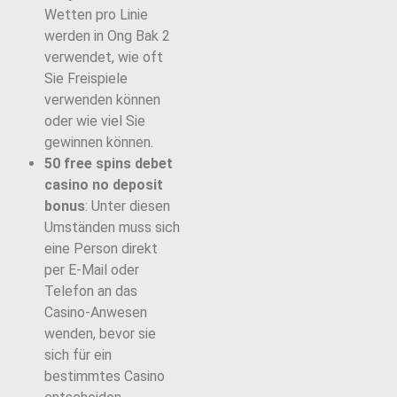
Wetten pro Linie
werden in Ong Bak 2
verwendet, wie oft
Sie Freispiele
verwenden können
oder wie viel Sie
gewinnen können.
50 free spins debet
casino no deposit
bonus
: Unter diesen
Umständen muss sich
eine Person direkt
per E-Mail oder
Telefon an das
Casino-Anwesen
wenden, bevor sie
sich für ein
bestimmtes Casino