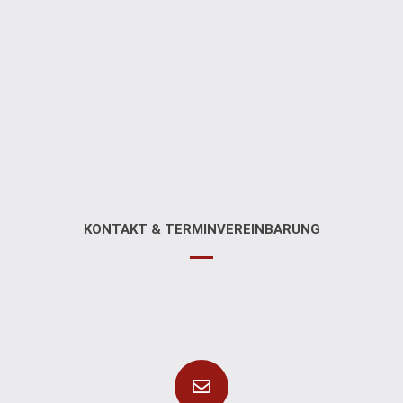
KONTAKT & TERMINVEREINBARUNG