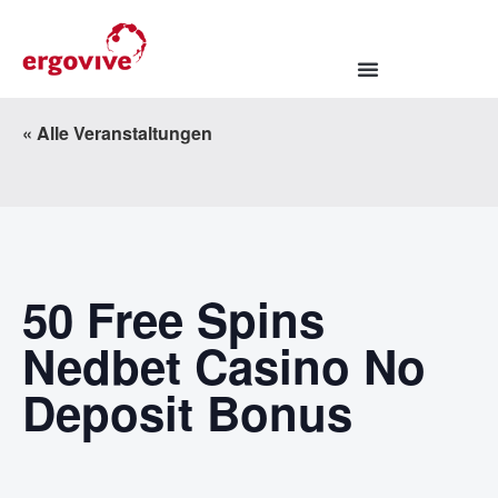
« Alle Veranstaltungen
50 Free Spins
Nedbet Casino No
Deposit Bonus