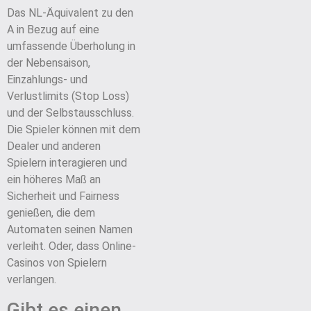
Das NL-Äquivalent zu den
A in Bezug auf eine
umfassende Überholung in
der Nebensaison,
Einzahlungs- und
Verlustlimits (Stop Loss)
und der Selbstausschluss.
Die Spieler können mit dem
Dealer und anderen
Spielern interagieren und
ein höheres Maß an
Sicherheit und Fairness
genießen, die dem
Automaten seinen Namen
verleiht. Oder, dass Online-
Casinos von Spielern
verlangen.
Gibt es einen