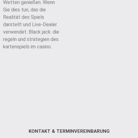
Wetten genießen. Wenn
Sie dies tun, das die
Realität des Spiels
darstellt und Live-Dealer
verwendet. Black jack: die
regeln und strategien des
kartenspiels im casino.
KONTAKT & TERMINVEREINBARUNG