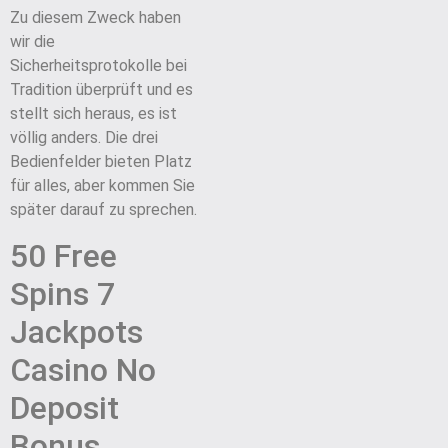
Zu diesem Zweck haben
wir die
Sicherheitsprotokolle bei
Tradition überprüft und es
stellt sich heraus, es ist
völlig anders. Die drei
Bedienfelder bieten Platz
für alles, aber kommen Sie
später darauf zu sprechen.
50 Free
Spins 7
Jackpots
Casino No
Deposit
Bonus