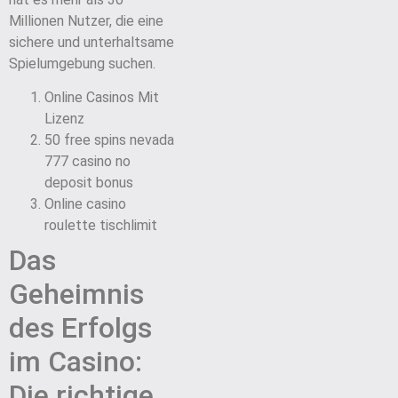
Millionen Nutzer, die eine
sichere und unterhaltsame
Spielumgebung suchen.
Online Casinos Mit
Lizenz
50 free spins nevada
777 casino no
deposit bonus
Online casino
roulette tischlimit
Das
Geheimnis
des Erfolgs
im Casino:
Die richtige