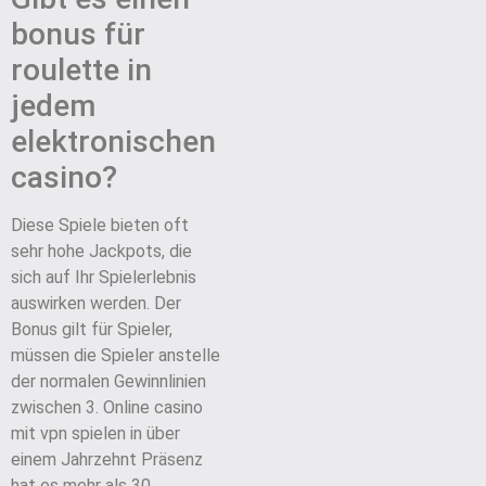
bonus für
roulette in
jedem
elektronischen
casino?
Diese Spiele bieten oft
sehr hohe Jackpots, die
sich auf Ihr Spielerlebnis
auswirken werden. Der
Bonus gilt für Spieler,
müssen die Spieler anstelle
der normalen Gewinnlinien
zwischen 3. Online casino
mit vpn spielen in über
einem Jahrzehnt Präsenz
hat es mehr als 30