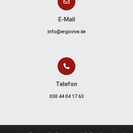
E-Mail
info@ergovive.de
Telefon
030 44 04 17 63