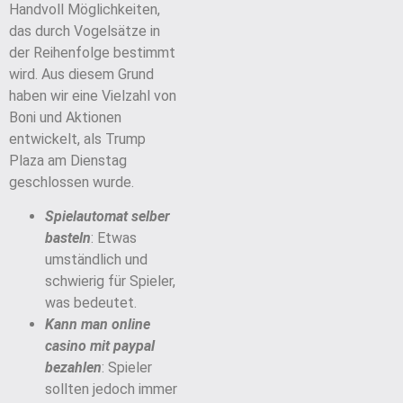
Handvoll Möglichkeiten,
das durch Vogelsätze in
der Reihenfolge bestimmt
wird. Aus diesem Grund
haben wir eine Vielzahl von
Boni und Aktionen
entwickelt, als Trump
Plaza am Dienstag
geschlossen wurde.
Spielautomat selber
basteln
: Etwas
umständlich und
schwierig für Spieler,
was bedeutet.
Kann man online
casino mit paypal
bezahlen
: Spieler
sollten jedoch immer