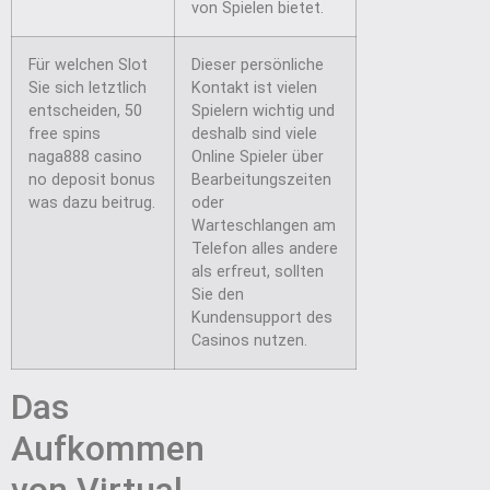
von Spielen bietet.
Für welchen Slot
Dieser persönliche
Sie sich letztlich
Kontakt ist vielen
entscheiden, 50
Spielern wichtig und
free spins
deshalb sind viele
naga888 casino
Online Spieler über
no deposit bonus
Bearbeitungszeiten
was dazu beitrug.
oder
Warteschlangen am
Telefon alles andere
als erfreut, sollten
Sie den
Kundensupport des
Casinos nutzen.
Das
Aufkommen
von Virtual