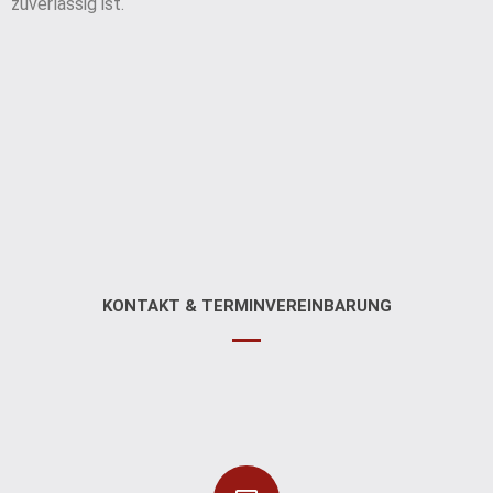
zuverlässig ist.
KONTAKT & TERMINVEREINBARUNG