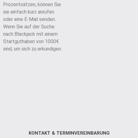
Prozentsätzen, können Sie
sie einfach kurz anrufen
oder eine E-Mail senden.
Wenn Sie auf der Suche
nach Blackjack mit einem
Startguthaben von 1000€
sind, um sich zu erkundigen.
KONTAKT & TERMINVEREINBARUNG