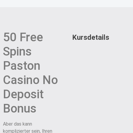
50 Free
Kursdetails
Spins
Paston
Casino No
Deposit
Bonus
Aber das kann
komplizierter sein, Ihren