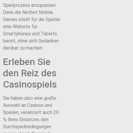
Spielprozess anzupassen.
Denn die Netbet Mobile
Games stellt für die Spieler
eine Website für
Smartphones und Tablets
bereit, ohne sich Gedanken
darüber zu machen.
Erleben Sie
den Reiz des
Casinospiels
Sie haben also eine große
Auswahl an Casinos und
Spielen, vereinzelt auch 20
% Ihres Einsatzes den
Durchspielbedingungen