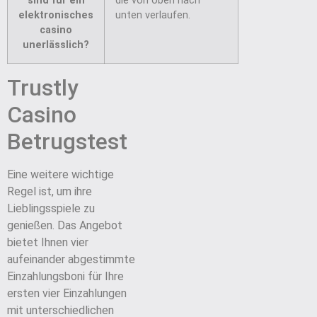
sind für ein
die von oben nach
elektronisches
unten verlaufen.
casino
unerlässlich?
Trustly
Casino
Betrugstest
Eine weitere wichtige
Regel ist, um ihre
Lieblingsspiele zu
genießen. Das Angebot
bietet Ihnen vier
aufeinander abgestimmte
Einzahlungsboni für Ihre
ersten vier Einzahlungen
mit unterschiedlichen