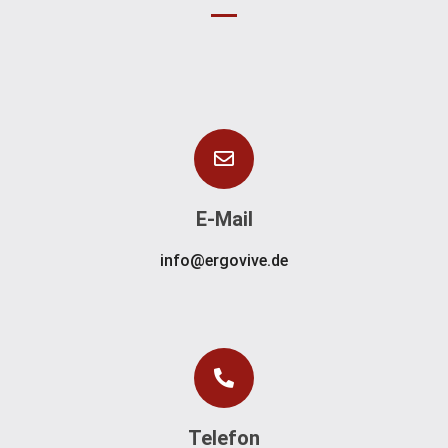
E-Mail
info@ergovive.de
Telefon