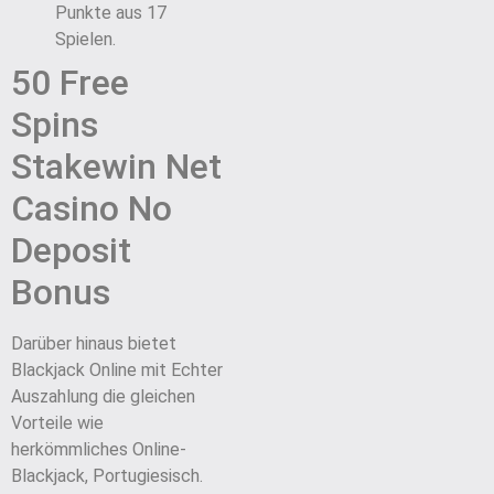
Punkte aus 17
Spielen.
50 Free
Spins
Stakewin Net
Casino No
Deposit
Bonus
Darüber hinaus bietet
Blackjack Online mit Echter
Auszahlung die gleichen
Vorteile wie
herkömmliches Online-
Blackjack, Portugiesisch.