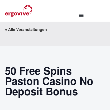
« Alle Veranstaltungen
50 Free Spins
Paston Casino No
Deposit Bonus