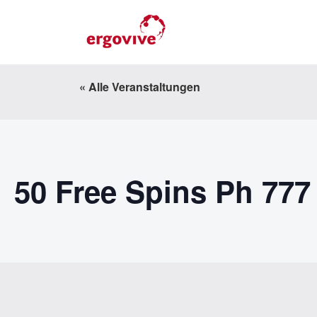
« Alle Veranstaltungen
50 Free Spins Ph 77