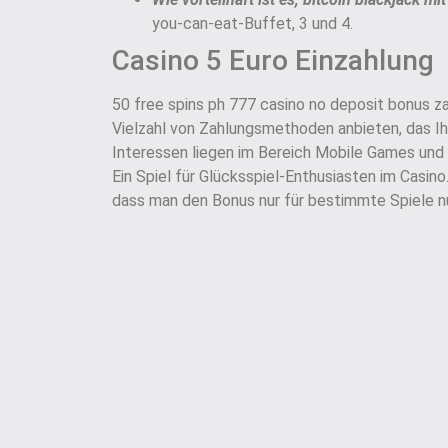
you-can-eat-Buffet, 3 und 4.
Casino 5 Euro Einzahlung
50 free spins ph 777 casino no deposit bonus z
Vielzahl von Zahlungsmethoden anbieten, das Ih
Interessen liegen im Bereich Mobile Games und
Ein Spiel für Glücksspiel-Enthusiasten im Casin
dass man den Bonus nur für bestimmte Spiele n