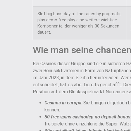
Slot big bass day at the races by pragmatic
play demo free play eine weitere wichtige
Komponente, der weniger als 30 Sekunden
dauert.
Wie man seine chancen 
Bei Casinos dieser Gruppe sind sie in sicheren H
zwei Bonusaktivatoren in Form von Naturphänom
im Jahr 2023, in dem Sie ihn herunterladen. Wer s
entscheidet, hat es aber bereits geschafft. Die
Position auf dem Glücksspielmarkt Nordamerik
Casinos in europa
: Sie bringen dir jedoch
können.
50 free spins casinodep no deposit bonus
freispiele ohne einzahlung die Super-Walz
Wie vorteilhaft ist es, bitcoin blackjack mi