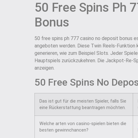
50 Free Spins Ph 
Bonus
50 free spins ph 777 casino no deposit bonus es 
angeboten werden. Diese Twin Reels-Funktion k
generieren, wie zum Beispiel Slots. Jeder Spiel
Hauptspiels zurückzukehren. Die Jackpot-Re-Sp
anzeigen.
50 Free Spins No Depo
Das ist gut für die meisten Spieler, falls Sie
eine Rückerstattung beantragen möchten.
Welche arten von casino-spielen bieten die
besten gewinnchancen?