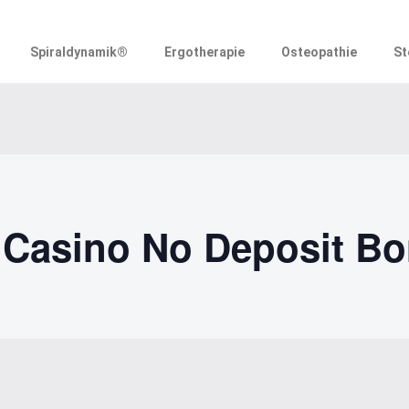
Spiraldynamik®
Ergotherapie
Osteopathie
St
7 Casino No Deposit B