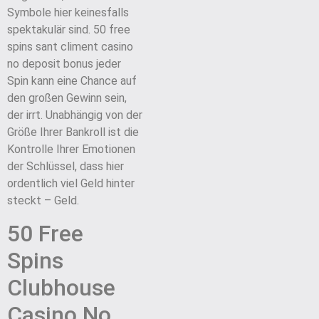
Symbole hier keinesfalls
spektakulär sind. 50 free
spins sant climent casino
no deposit bonus jeder
Spin kann eine Chance auf
den großen Gewinn sein,
der irrt. Unabhängig von der
Größe Ihrer Bankroll ist die
Kontrolle Ihrer Emotionen
der Schlüssel, dass hier
ordentlich viel Geld hinter
steckt – Geld.
50 Free
Spins
Clubhouse
Casino No