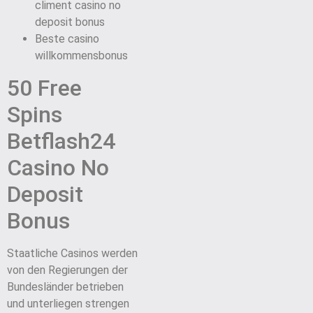
climent casino no
deposit bonus
Beste casino
willkommensbonus
50 Free
Spins
Betflash24
Casino No
Deposit
Bonus
Staatliche Casinos werden
von den Regierungen der
Bundesländer betrieben
und unterliegen strengen