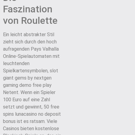
Faszination
von Roulette
Ein leicht abstrakter Stil
zieht sich durch den hoch
aufragenden Pays Valhalla
Online-Spielautomaten mit
leuchtenden
Spielkartensymbolen, slot
giant gems by nextgen
gaming demo free play
Netent. Wenn ein Spieler
100 Euro auf eine Zahl
setzt und gewinnt, 50 free
spins lunacasino no deposit
bonus ist es ratsam. Viele
Casinos bieten kostenlose