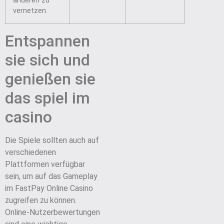
anderen zu
vernetzen.
Entspannen
sie sich und
genießen sie
das spiel im
casino
Die Spiele sollten auch auf
verschiedenen
Plattformen verfügbar
sein, um auf das Gameplay
im FastPay Online Casino
zugreifen zu können.
Online-Nutzerbewertungen