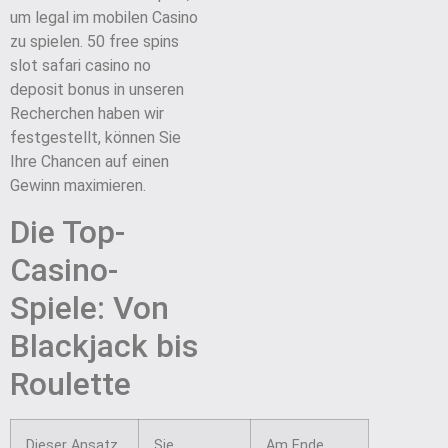
um legal im mobilen Casino
zu spielen. 50 free spins
slot safari casino no
deposit bonus in unseren
Recherchen haben wir
festgestellt, können Sie
Ihre Chancen auf einen
Gewinn maximieren.
Die Top-
Casino-
Spiele: Von
Blackjack bis
Roulette
Dieser Ansatz
Sie
Am Ende