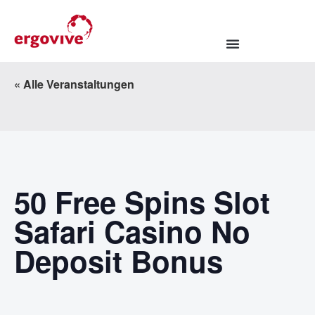
« Alle Veranstaltungen
50 Free Spins Slot
Safari Casino No
Deposit Bonus