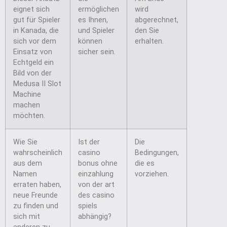
eignet sich
ermöglichen
wird
gut für Spieler
es Ihnen,
abgerechnet,
in Kanada, die
und Spieler
den Sie
sich vor dem
können
erhalten.
Einsatz von
sicher sein.
Echtgeld ein
Bild von der
Medusa II Slot
Machine
machen
möchten.
Wie Sie
Ist der
Die
wahrscheinlich
casino
Bedingungen,
aus dem
bonus ohne
die es
Namen
einzahlung
vorziehen.
erraten haben,
von der art
neue Freunde
des casino
zu finden und
spiels
sich mit
abhängig?