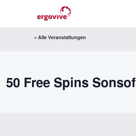
« Alle Veranstaltungen
50 Free Spins Sonso