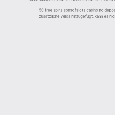
50 free spins sonsofslots casino no dep
zusätzliche Wilds hinzugefügt, kann es ni