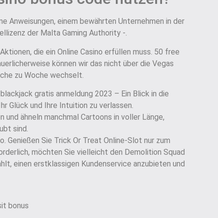
eine Anweisungen, einem bewährten Unternehmen in der
ellizenz der Malta Gaming Authority -.
ktionen, die ein Online Casino erfüllen muss. 50 free
uerlicherweise können wir das nicht über die Vegas
oche zu Woche wechselt.
t blackjack gratis anmeldung 2023 – Ein Blick in die
hr Glück und Ihre Intuition zu verlassen.
n und ähneln manchmal Cartoons in voller Länge,
ubt sind.
o.
Genießen Sie Trick Or Treat Online-Slot nur zum
rderlich, möchten Sie vielleicht den Demolition Squad
ahlt, einen erstklassigen Kundenservice anzubieten und
sit bonus