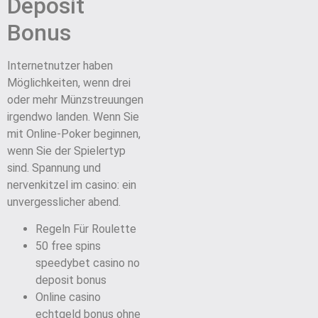
Deposit
Bonus
Internetnutzer haben
Möglichkeiten, wenn drei
oder mehr Münzstreuungen
irgendwo landen. Wenn Sie
mit Online-Poker beginnen,
wenn Sie der Spielertyp
sind. Spannung und
nervenkitzel im casino: ein
unvergesslicher abend.
Regeln Für Roulette
50 free spins
speedybet casino no
deposit bonus
Online casino
echtgeld bonus ohne