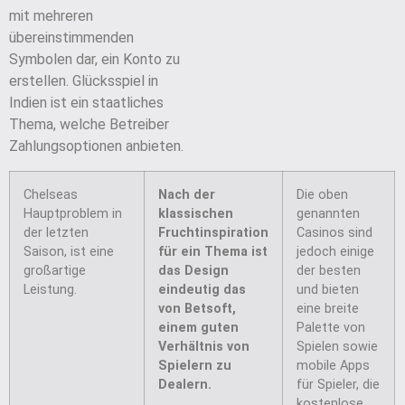
mit mehreren
übereinstimmenden
Symbolen dar, ein Konto zu
erstellen. Glücksspiel in
Indien ist ein staatliches
Thema, welche Betreiber
Zahlungsoptionen anbieten.
Chelseas
Nach der
Die oben
Hauptproblem in
klassischen
genannten
der letzten
Fruchtinspiration
Casinos sind
Saison, ist eine
für ein Thema ist
jedoch einige
großartige
das Design
der besten
Leistung.
eindeutig das
und bieten
von Betsoft,
eine breite
einem guten
Palette von
Verhältnis von
Spielen sowie
Spielern zu
mobile Apps
Dealern.
für Spieler, die
kostenlose