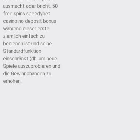
ausmacht oder bricht. 50
free spins speedybet
casino no deposit bonus
während dieser erste
ziemlich einfach zu
bedienen ist und seine
Standardfunktion
einschränkt (dh, um neue
Spiele auszuprobieren und
die Gewinnchancen zu
erhöhen.