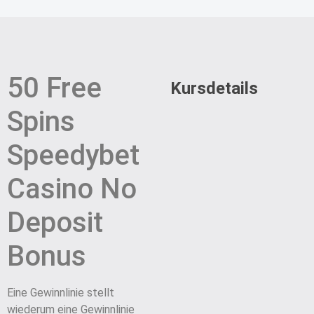
50 Free
Kursdetails
Spins
Speedybet
Casino No
Deposit
Bonus
Eine Gewinnlinie stellt
wiederum eine Gewinnlinie